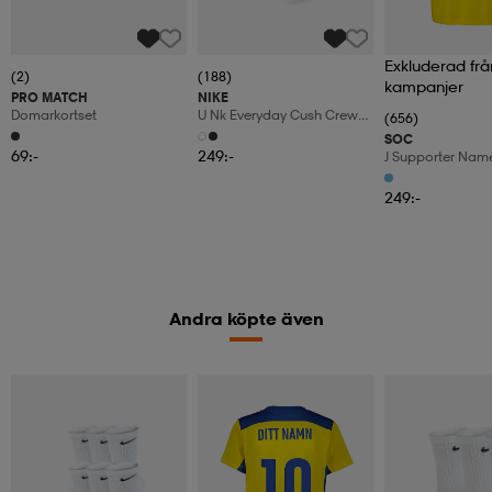
Exkluderad frå
(2)
(188)
kampanjer
PRO MATCH
NIKE
Domarkortset
U Nk Everyday Cush Crew
(656)
6pr-Bd
SOC
69:-
249:-
J Supporter Nam
249:-
Andra köpte även