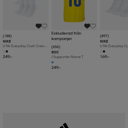
Exkluderad från
(188)
(897)
kampanjer
NIKE
NIKE
U Nk Everyday Cush Crew
U Nk Everyday C
(656)
6pr-Bd
3pr
SOC
249:-
169:-
J Supporter Name T
249:-