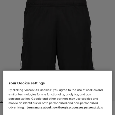
-BH
ngsskor
öjor & skjortor
ngsskor
ingsskor
ar
ingsskor
n
ingsskor
ts & toppar
or
n
kor
kor
öjor & skjortor
usskor
öjor & skjortor
skor
r
skor
n
tskor
Your Cookie settings
 & klänningar
or
r & pannband
or
 & klänningar
-/Tennisskor
By clicking “Accept All Cookies”, you agree to the use of cookies and
1
/
4
similar technologies for site functionality, analytics, and ads
personalization. Google and other partners may use cookies and
mobile ad identifiers for both personalized and non‑personalized
r
andy-/Handbollsskor
kar & vantar
andy-/Handbollsskor
ller
ler
advertising.
Learn more about how Google processes personal data