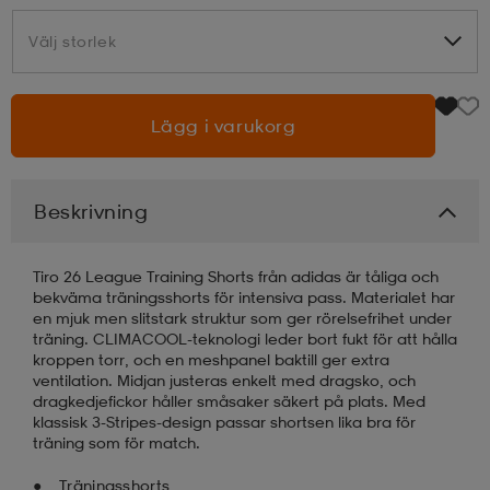
Välj storlek
Välj storlek
läder
lbehör
r
lbehör
kläder
Lägg i varukorg
asögon
äder
r
Beskrivning
r
s
Tiro 26 League Training Shorts från adidas är tåliga och
äder
ård
äder
bekväma träningsshorts för intensiva pass. Materialet har
en mjuk men slitstark struktur som ger rörelsefrihet under
träning. CLIMACOOL-teknologi leder bort fukt för att hålla
kroppen torr, och en meshpanel baktill ger extra
s
s
ventilation. Midjan justeras enkelt med dragsko, och
dragkedjefickor håller småsaker säkert på plats. Med
klassisk 3-Stripes-design passar shortsen lika bra för
träning som för match.
ård
ård
Träningsshorts