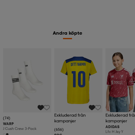
Andra köpte
Exkluderad från
Exkluderad frå
(74)
kampanjer
kampanjer
WARP
ADIDAS
J Cush Crew 3-Pack
(656)
Lfc H Jsy Y