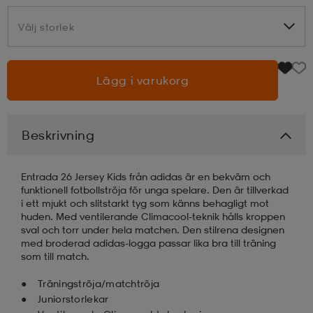
Välj storlek
Välj storlek
läder
lbehör
r
lbehör
kläder
Lägg i varukorg
asögon
äder
r
Beskrivning
r
s
Entrada 26 Jersey Kids från adidas är en bekväm och
äder
ård
äder
funktionell fotbollströja för unga spelare. Den är tillverkad
i ett mjukt och slitstarkt tyg som känns behagligt mot
huden. Med ventilerande Climacool-teknik hålls kroppen
sval och torr under hela matchen. Den stilrena designen
s
s
med broderad adidas-logga passar lika bra till träning
som till match.
Träningströja/matchtröja
ård
ård
Juniorstorlekar