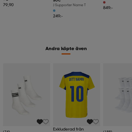
SOC
79,90
J Supporter Name T
849:-
249:-
Andra köpte även
Exkluderad från
(74)
(188)