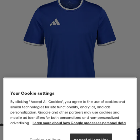
-BH
ngsskor
öjor & skjortor
ngsskor
ingsskor
ar
ingsskor
n
ingsskor
ts & toppar
or
n
kor
kor
öjor & skjortor
usskor
öjor & skjortor
skor
r
skor
n
tskor
Your Cookie settings
By clicking “Accept All Cookies”, you agree to the use of cookies and
 & klänningar
or
r & pannband
or
 & klänningar
-/Tennisskor
similar technologies for site functionality, analytics, and ads
personalization. Google and other partners may use cookies and
1
/
4
mobile ad identifiers for both personalized and non‑personalized
advertising.
Learn more about how Google processes personal data
r
andy-/Handbollsskor
kar & vantar
andy-/Handbollsskor
ller
ler
Cookies settings
Accept all cookies