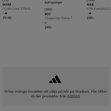
kampanjer
WARP
NIKE
J Cush Crew 3-Pack
U Nk Everyday C
(656)
6pr-Bd
SOC
79,90
249:-
J Supporter Name T
249:-
Vi har många modeller att välja på här på Stadium. Här hittar
du fler produkter från
ADIDAS