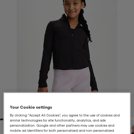
-BH
ngsskor
öjor & skjortor
ngsskor
ingsskor
ar
ingsskor
n
ingsskor
ts & toppar
or
n
kor
kor
öjor & skjortor
usskor
öjor & skjortor
skor
r
skor
n
tskor
 & klänningar
or
r & pannband
or
 & klänningar
-/Tennisskor
Your Cookie settings
1
/
5
By clicking “Accept All Cookies”, you agree to the use of cookies and
similar technologies for site functionality, analytics, and ads
r
andy-/Handbollsskor
kar & vantar
andy-/Handbollsskor
ller
ler
personalization. Google and other partners may use cookies and
mobile ad identifiers for both personalized and non‑personalized