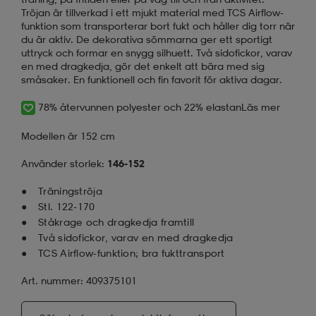
Tröjan är tillverkad i ett mjukt material med TCS Airflow-
funktion som transporterar bort fukt och håller dig torr när
du är aktiv. De dekorativa sömmarna ger ett sportigt
uttryck och formar en snygg silhuett. Två sidofickor, varav
en med dragkedja, gör det enkelt att bära med sig
småsaker. En funktionell och fin favorit för aktiva dagar.
78% återvunnen polyester och 22% elastan
Läs mer
Modellen är 152 cm
Använder storlek:
146-152
Träningströja
Stl. 122-170
Ståkrage och dragkedja framtill
Två sidofickor, varav en med dragkedja
TCS Airflow-funktion; bra fukttransport
Art. nummer: 409375101