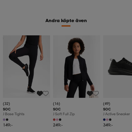
Andra köpte även
Kolla priset
(32)
(16)
(49)
SOC
SOC
SOC
J Base Tights
J Soft Full Zip
J Active Sneaker
149:-
249:-
349:-