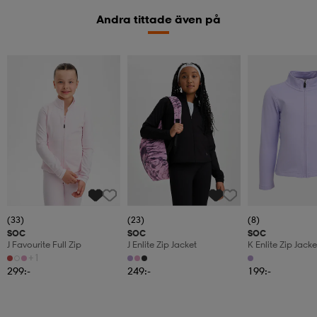
Andra tittade även på
(33)
(23)
(8)
SOC
SOC
SOC
J Favourite Full Zip
J Enlite Zip Jacket
K Enlite Zip Jacke
+1
299:-
249:-
199:-