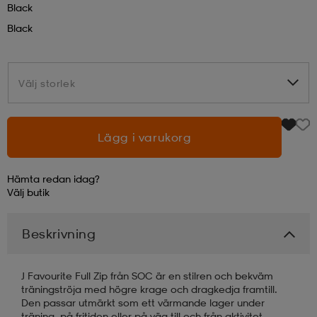
Black
Black
läder
lbehör
r
lbehör
kläder
Välj storlek
Välj storlek
asögon
äder
r
Lägg i varukorg
r
s
Hämta redan idag?
äder
ård
äder
Välj
butik
Beskrivning
s
s
J Favourite Full Zip från SOC är en stilren och bekväm
träningströja med högre krage och dragkedja framtill.
ård
ård
Den passar utmärkt som ett värmande lager under
träning, på fritiden eller på väg till och från aktivitet.