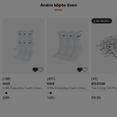
Andra köpte även
2 för 99,90:-
(188)
(897)
(43)
NIKE
NIKE
STADIUM
U Nk Everyday Cush Crew
U Nk Everyday Cush Crew
Tee Long 100 Pc
6pr-Bd
3pr
249:-
169:-
59,90