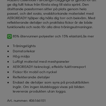
ge dig fullt fokus från första steg till sista sprint. Den
åtsittande passformen sitter på plats genom hela
läder
lbehör
r
lbehör
kläder
passet, och det svala, snabbtorkande materialet med
AEROREADY hjälper dig hålla dig torr och bekväm. Med
reflekterande detaljer och praktiska fickor är de både
funktionella och redo för alla dina träningsutmaningar.
asögon
äder
r
85% återvunnen polyester och 15% elastan
Läs mer
r
s
Träningstights
Damstorlekar
Hög midja
Luftigt material med meshpaneler
äder
ård
äder
AEROREADY-teknologi; effektiv fukttransport
Fickor för mobil och nyckel
Reflekterande detaljer
s
s
Endast de detaljer som syns på produktbilden
ingår. Om ingen klubblogga visas på bilden
levereras produkten utan logga.
ård
ård
Art. nummer: 406166101