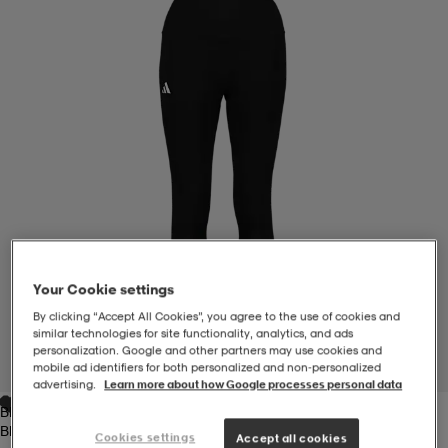
-BH
ngsskor
öjor & skjortor
ngsskor
ingsskor
ar
ingsskor
n
ingsskor
ts & toppar
or
n
kor
kor
öjor & skjortor
usskor
öjor & skjortor
skor
r
skor
n
tskor
Your Cookie settings
By clicking “Accept All Cookies”, you agree to the use of cookies and
similar technologies for site functionality, analytics, and ads
 & klänningar
or
r & pannband
or
 & klänningar
-/Tennisskor
personalization. Google and other partners may use cookies and
mobile ad identifiers for both personalized and non‑personalized
1
/
4
advertising.
Learn more about how Google processes personal data
Black
r
andy-/Handbollsskor
kar & vantar
andy-/Handbollsskor
ller
ler
Black
Cookies settings
Accept all cookies