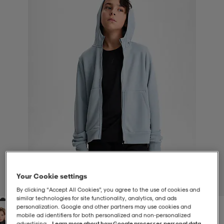
-BH
ngsskor
öjor & skjortor
ngsskor
ingsskor
ar
ingsskor
n
ingsskor
ts & toppar
or
n
kor
kor
öjor & skjortor
usskor
öjor & skjortor
skor
r
skor
n
tskor
 & klänningar
or
r & pannband
or
 & klänningar
-/Tennisskor
Your Cookie settings
1
/
4
By clicking “Accept All Cookies”, you agree to the use of cookies and
similar technologies for site functionality, analytics, and ads
r
andy-/Handbollsskor
kar & vantar
andy-/Handbollsskor
ller
ler
personalization. Google and other partners may use cookies and
mobile ad identifiers for both personalized and non‑personalized
advertising.
Learn more about how Google processes personal data