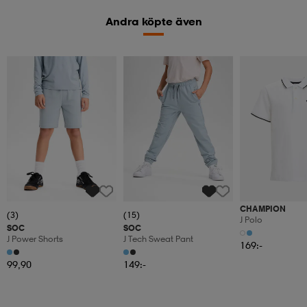
Andra köpte även
CHAMPION
(3)
(15)
J Polo
SOC
SOC
J Power Shorts
J Tech Sweat Pant
169:-
99,90
149:-