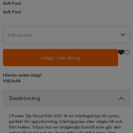
Soft Pool
Soft Pool
läder
lbehör
r
lbehör
kläder
Välj storlek
Välj storlek
asögon
äder
r
Lägg i varukorg
r
s
Hämta redan idag?
äder
ård
äder
Välj
butik
Beskrivning
s
s
J Power Zip Hood från SOC är en träningströja för junior,
perfekt för uppvärmning, träningspass eller vägen till och
ård
ård
från hallen. Tröjan har en dragkedja framtill som gör den
enkel att ta på och av, även mitt i ett aktivt pass. Den