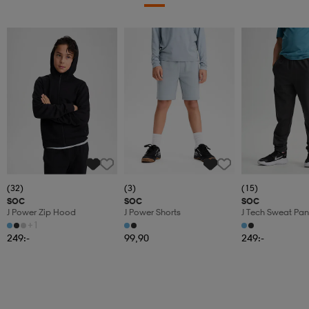
(32)
(3)
(15)
SOC
SOC
SOC
J Power Zip Hood
J Power Shorts
J Tech Sweat Pan
+1
249:-
99,90
249:-