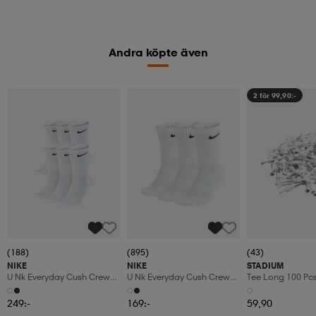
Andra köpte även
2 för 99,90:-
(188)
(895)
(43)
NIKE
NIKE
STADIUM
U Nk Everyday Cush Crew
U Nk Everyday Cush Crew
Tee Long 100 Pc
6pr-Bd
3pr
249:-
169:-
59,90