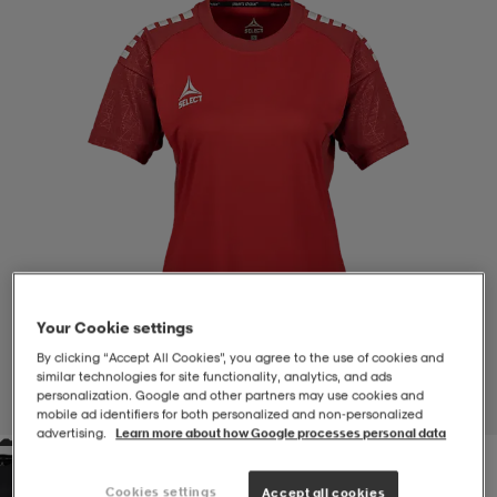
-BH
ngsskor
öjor & skjortor
ngsskor
ingsskor
ar
ingsskor
n
ingsskor
ts & toppar
or
n
kor
kor
öjor & skjortor
usskor
öjor & skjortor
skor
r
skor
n
tskor
Your Cookie settings
By clicking “Accept All Cookies”, you agree to the use of cookies and
 & klänningar
or
r & pannband
or
 & klänningar
-/Tennisskor
similar technologies for site functionality, analytics, and ads
personalization. Google and other partners may use cookies and
1
/
4
mobile ad identifiers for both personalized and non‑personalized
advertising.
Learn more about how Google processes personal data
r
andy-/Handbollsskor
kar & vantar
andy-/Handbollsskor
ller
ler
Cookies settings
Accept all cookies