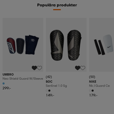
Populära produkter
UMBRO
(42)
(50)
Neo Shield Guard W/sleeve
SOC
NIKE
Sentinel 1.0 Sg
Nk J Guard Ce
299:-
149:-
179:-