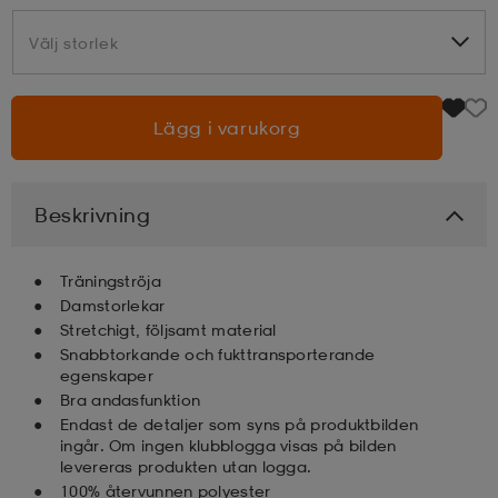
Välj storlek
Välj storlek
läder
lbehör
r
lbehör
kläder
Lägg i varukorg
asögon
äder
r
Beskrivning
r
s
Träningströja
äder
ård
äder
Damstorlekar
Stretchigt, följsamt material
Snabbtorkande och fukttransporterande
egenskaper
s
s
Bra andasfunktion
Endast de detaljer som syns på produktbilden
ingår. Om ingen klubblogga visas på bilden
ård
ård
levereras produkten utan logga.
100% återvunnen polyester