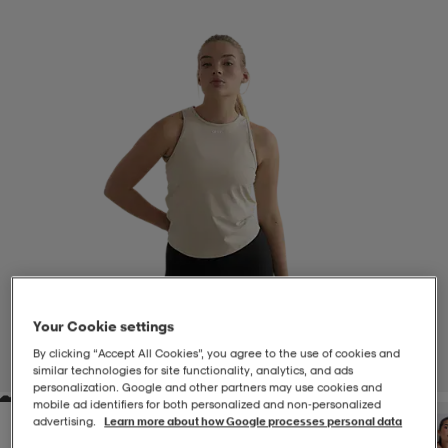
-BH
ngsskor
öjor & skjortor
ngsskor
ingsskor
ar
ingsskor
n
ingsskor
ts & toppar
or
n
kor
kor
öjor & skjortor
usskor
öjor & skjortor
skor
r
skor
n
tskor
Your Cookie settings
 & klänningar
or
r & pannband
or
 & klänningar
-/Tennisskor
By clicking “Accept All Cookies”, you agree to the use of cookies and
1
/
3
similar technologies for site functionality, analytics, and ads
personalization. Google and other partners may use cookies and
mobile ad identifiers for both personalized and non‑personalized
r
andy-/Handbollsskor
kar & vantar
andy-/Handbollsskor
ller
ler
advertising.
Learn more about how Google processes personal data