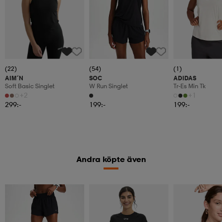
(22)
(54)
(1)
AIM´N
SOC
ADIDAS
Soft Basic Singlet
W Run Singlet
Tr-Es Min Tk
+2
+1
299:-
199:-
199:-
Andra köpte även