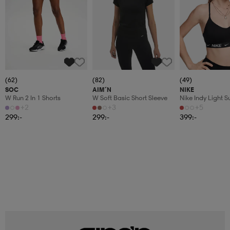
(62)
(82)
(49)
SOC
AIM´N
NIKE
W Run 2 In 1 Shorts
W Soft Basic Short Sleeve
Nike Indy Light 
Women's Pad
+2
+3
+5
299:-
299:-
399:-