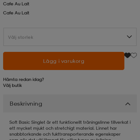
Cafe Au Lait
Cafe Au Lait
läder
lbehör
r
lbehör
kläder
Välj storlek
Välj storlek
asögon
äder
r
r
s
Lägg i varukorg
Hämta redan idag?
äder
ård
äder
Välj
butik
Beskrivning
s
s
Soft Basic Singlet är ett funktionellt träningslinne tillverkat i
ett mycket mjukt och stretchigt material. Linnet har
ård
ård
snabb­torkande och fukttransporterande egenskaper
som gör det väl lämpat för olika typer av träning.