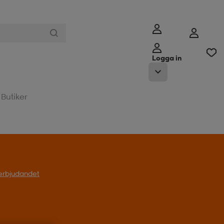
Logga in
Butiker
l erbjudandet