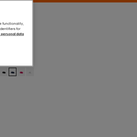
e functionality,
entifiers for
 personal data
College Navy
College Navy