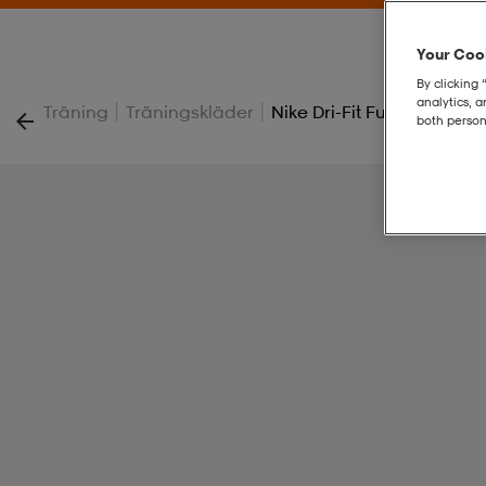
Your Cook
By clicking 
analytics, 
|
|
Träning
Träningskläder
Nike Dri-Fit Fury Classi
both person