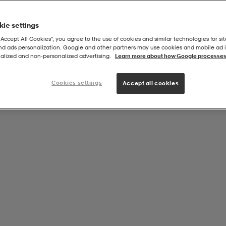
ie settings
“Accept All Cookies”, you agree to the use of cookies and similar technologies for sit
and ads personalization. Google and other partners may use cookies and mobile ad id
c Headband
alized and non‑personalized advertising.
Learn more about how Google processes
Cookies settings
Accept all cookies