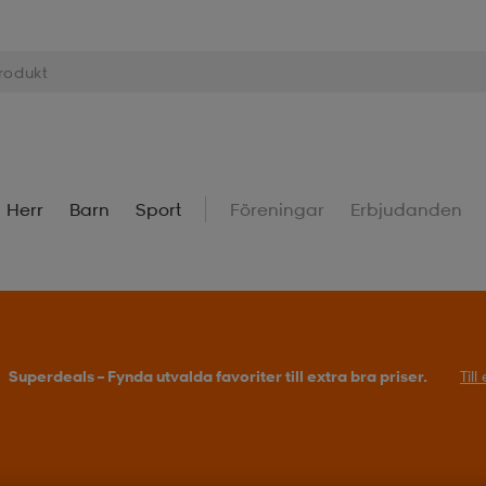
Herr
Barn
Sport
Föreningar
Erbjudanden
Superdeals – Fynda utvalda favoriter till extra bra priser.
Til