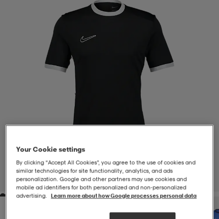
-BH
ngsskor
öjor & skjortor
ngsskor
ingsskor
ar
ingsskor
n
ingsskor
ts & toppar
or
n
kor
kor
öjor & skjortor
usskor
öjor & skjortor
skor
r
skor
n
tskor
Your Cookie settings
By clicking “Accept All Cookies”, you agree to the use of cookies and
 & klänningar
or
r & pannband
or
 & klänningar
-/Tennisskor
similar technologies for site functionality, analytics, and ads
personalization. Google and other partners may use cookies and
1
/
4
mobile ad identifiers for both personalized and non‑personalized
advertising.
Learn more about how Google processes personal data
r
andy-/Handbollsskor
kar & vantar
andy-/Handbollsskor
ller
ler