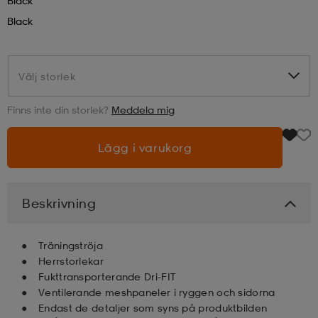
Black
Black
läder
lbehör
r
lbehör
kläder
Välj storlek
Välj storlek
asögon
äder
r
Finns inte din storlek?
Meddela mig
r
s
Lägg i varukorg
äder
ård
äder
Beskrivning
s
s
Träningströja
Herrstorlekar
Fukttransporterande Dri-FIT
Ventilerande meshpaneler i ryggen och sidorna
ård
ård
Endast de detaljer som syns på produktbilden