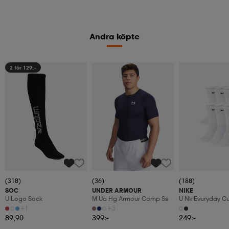
Andra köpte
2 för 129:-
(318)
(36)
(188)
SOC
UNDER ARMOUR
NIKE
U Logo Sock
M Ua Hg Armour Comp Ss
U Nk Everyday C
6pr-Bd
+1
+3
89,90
399:-
249:-