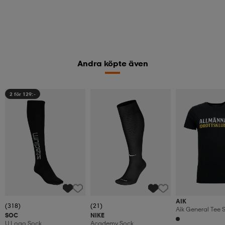
Andra köpte även
2 för 129:-
AIK
(318)
(21)
Aik General Tee S
SOC
NIKE
U Logo Sock
Academy Sock