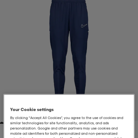
-BH
ngsskor
öjor & skjortor
ngsskor
ingsskor
ar
ingsskor
n
ingsskor
ts & toppar
or
n
kor
kor
öjor & skjortor
usskor
öjor & skjortor
skor
r
skor
n
tskor
 & klänningar
or
r & pannband
or
 & klänningar
-/Tennisskor
Your Cookie settings
1
/
4
By clicking “Accept All Cookies”, you agree to the use of cookies and
similar technologies for site functionality, analytics, and ads
r
andy-/Handbollsskor
kar & vantar
andy-/Handbollsskor
ller
ler
personalization. Google and other partners may use cookies and
mobile ad identifiers for both personalized and non‑personalized