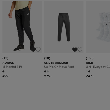
(12)
(20)
(188)
ADIDAS
UNDER ARMOUR
NIKE
M Stanfrd E Pt
Ua M’s Ch Pique Pant
U Nk Everyday C
6pr-Bd
499:-
579:-
249:-