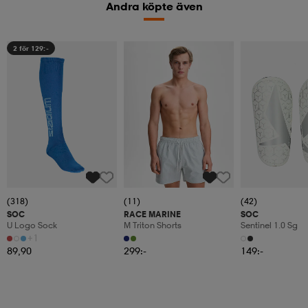
Andra köpte även
2 för 129:-
(318)
(11)
(42)
SOC
RACE MARINE
SOC
U Logo Sock
M Triton Shorts
Sentinel 1.0 Sg
+1
89,90
299:-
149:-