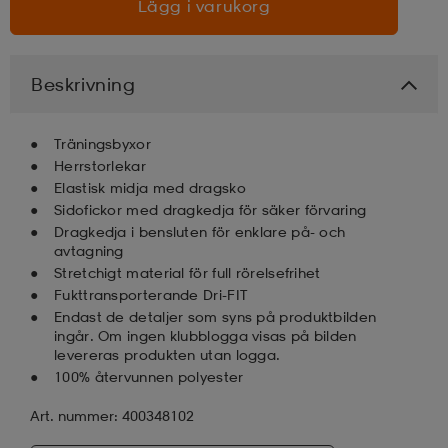
Lägg i varukorg
Beskrivning
Träningsbyxor
Herrstorlekar
Elastisk midja med dragsko
Sidofickor med dragkedja för säker förvaring
Dragkedja i bensluten för enklare på- och
avtagning
Stretchigt material för full rörelsefrihet
Fukttransporterande Dri-FIT
Endast de detaljer som syns på produktbilden
ingår. Om ingen klubblogga visas på bilden
levereras produkten utan logga.
100% återvunnen polyester
Art. nummer: 400348102