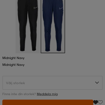
läder
lbehör
r
lbehör
kläder
asögon
äder
r
r
s
Midnight Navy
äder
ård
äder
Midnight Navy
s
s
Välj storlek
Välj storlek
Finns inte din storlek?
Meddela mig
ård
ård