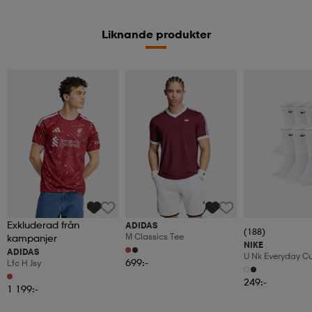
Liknande produkter
Exkluderad från
ADIDAS
(188)
M Classics Tee
kampanjer
NIKE
ADIDAS
U Nk Everyday C
699:-
Lfc H Jsy
6pr-Bd
249:-
1 199:-