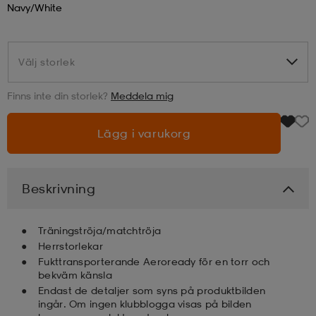
Navy/white
läder
lbehör
r
lbehör
kläder
Välj storlek
Välj storlek
asögon
äder
r
Finns inte din storlek?
Meddela mig
Lägg i varukorg
r
s
Beskrivning
äder
ård
äder
Träningströja/matchtröja
s
s
Herrstorlekar
Fukttransporterande Aeroready för en torr och
bekväm känsla
Endast de detaljer som syns på produktbilden
ård
ård
ingår. Om ingen klubblogga visas på bilden