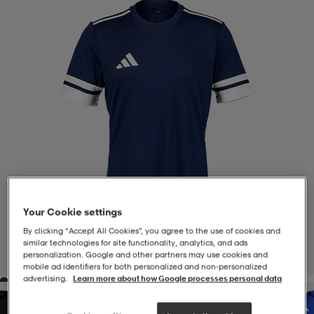
-BH
ngsskor
öjor & skjortor
ngsskor
ingsskor
ar
ingsskor
n
ingsskor
ts & toppar
or
n
kor
kor
öjor & skjortor
usskor
öjor & skjortor
skor
r
skor
n
tskor
Your Cookie settings
By clicking “Accept All Cookies”, you agree to the use of cookies and
 & klänningar
or
r & pannband
or
 & klänningar
-/Tennisskor
similar technologies for site functionality, analytics, and ads
personalization. Google and other partners may use cookies and
1
/
4
mobile ad identifiers for both personalized and non‑personalized
advertising.
Learn more about how Google processes personal data
r
andy-/Handbollsskor
kar & vantar
andy-/Handbollsskor
ller
ler