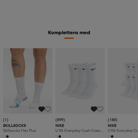
Komplettera med
(1)
(899)
(188)
SKILLSOCKS
NIKE
NIKE
Skillsocks Flex Plus
U Nk Everyday Cush Crew
U Nk Everyday C
3pr
6pr-Bd