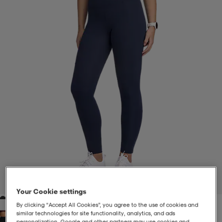
-BH
ngsskor
öjor & skjortor
ngsskor
ingsskor
ar
ingsskor
n
ingsskor
ts & toppar
or
n
kor
kor
öjor & skjortor
usskor
öjor & skjortor
skor
r
skor
n
tskor
 & klänningar
or
r & pannband
or
 & klänningar
-/Tennisskor
1
/
5
Your Cookie settings
r
andy-/Handbollsskor
kar & vantar
andy-/Handbollsskor
ller
ler
By clicking “Accept All Cookies”, you agree to the use of cookies and
similar technologies for site functionality, analytics, and ads
personalization. Google and other partners may use cookies and