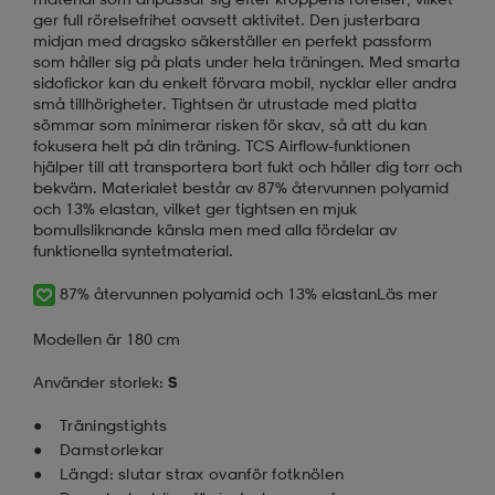
ger full rörelsefrihet oavsett aktivitet. Den justerbara
midjan med dragsko säkerställer en perfekt passform
som håller sig på plats under hela träningen. Med smarta
sidofickor kan du enkelt förvara mobil, nycklar eller andra
små tillhörigheter. Tightsen är utrustade med platta
sömmar som minimerar risken för skav, så att du kan
fokusera helt på din träning. TCS Airflow-funktionen
hjälper till att transportera bort fukt och håller dig torr och
bekväm. Materialet består av 87% återvunnen polyamid
och 13% elastan, vilket ger tightsen en mjuk
bomullsliknande känsla men med alla fördelar av
funktionella syntetmaterial.
87% återvunnen polyamid och 13% elastan
Läs mer
Modellen är 180 cm
Använder storlek:
S
Träningstights
Damstorlekar
Längd: slutar strax ovanför fotknölen