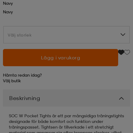
Navy
Navy
läder
lbehör
r
lbehör
kläder
Välj storlek
Välj storlek
asögon
äder
r
Lägg i varukorg
r
s
Hämta redan idag?
äder
ård
äder
Välj
butik
Beskrivning
s
s
SOC W Pocket Tights är ett par mångsidiga träningstights
designade för både komfort och funktion under
ård
ård
träningspasset. Tightsen är tillverkade i ett stretchigt
material som anpassar sig efter kroppens rörelser, vilket