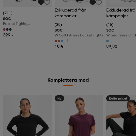
Exkluderad från
Exkluderad frå
(211)
kampanjer
kampanjer
SOC
Pocket Tights,
(20)
(15)
Träningstights, Dam
SOC
SOC
399:-
W Soft Fitness Pocket Tights
W Seamless Grid
+1
199:-
99,90
Komplettera med
Ny
Kolla priset