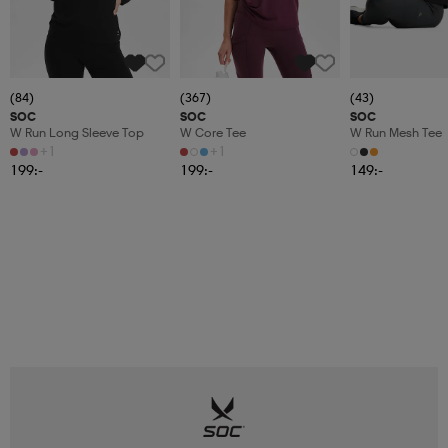
(84)
(367)
(43)
SOC
SOC
SOC
W Run Long Sleeve Top
W Core Tee
W Run Mesh Tee
+1
+1
199:-
199:-
149:-