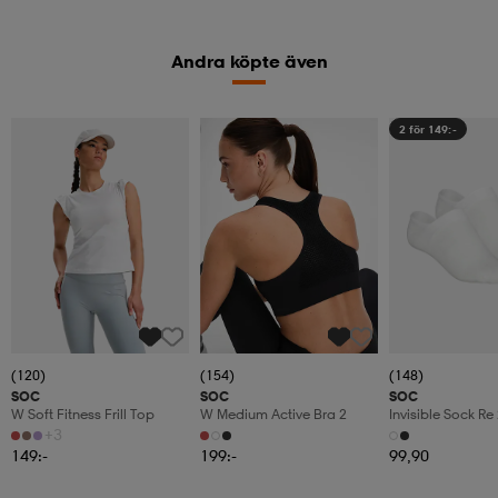
Andra köpte även
Kolla priset
2 för 149:-
(120)
(154)
(148)
SOC
SOC
SOC
W Soft Fitness Frill Top
W Medium Active Bra 2
Invisible Sock Re
+3
149:-
199:-
99,90