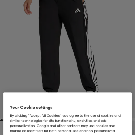
-BH
ngsskor
öjor & skjortor
ngsskor
ingsskor
ar
ingsskor
n
ingsskor
ts & toppar
or
n
kor
kor
öjor & skjortor
usskor
öjor & skjortor
skor
r
skor
n
tskor
 & klänningar
or
r & pannband
or
 & klänningar
-/Tennisskor
Your Cookie settings
1
/
6
By clicking “Accept All Cookies”, you agree to the use of cookies and
similar technologies for site functionality, analytics, and ads
r
andy-/Handbollsskor
kar & vantar
andy-/Handbollsskor
ller
ler
personalization. Google and other partners may use cookies and
mobile ad identifiers for both personalized and non‑personalized