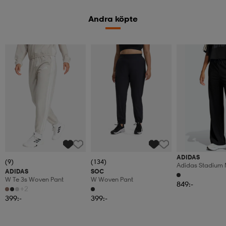
Andra köpte
ADIDAS
(9)
(134)
Adidas Stadium 
ADIDAS
SOC
W Te 3s Woven Pant
W Woven Pant
849:-
+2
399:-
399:-