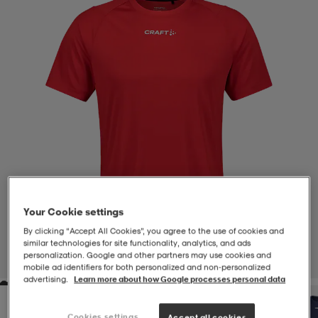
-BH
ngsskor
öjor & skjortor
ngsskor
ingsskor
ar
ingsskor
n
ingsskor
ts & toppar
or
n
kor
kor
öjor & skjortor
usskor
öjor & skjortor
skor
r
skor
n
tskor
Your Cookie settings
By clicking “Accept All Cookies”, you agree to the use of cookies and
 & klänningar
or
r & pannband
or
 & klänningar
-/Tennisskor
similar technologies for site functionality, analytics, and ads
personalization. Google and other partners may use cookies and
1
/
4
mobile ad identifiers for both personalized and non‑personalized
advertising.
Learn more about how Google processes personal data
r
andy-/Handbollsskor
kar & vantar
andy-/Handbollsskor
ller
ler
Cookies settings
Accept all cookies