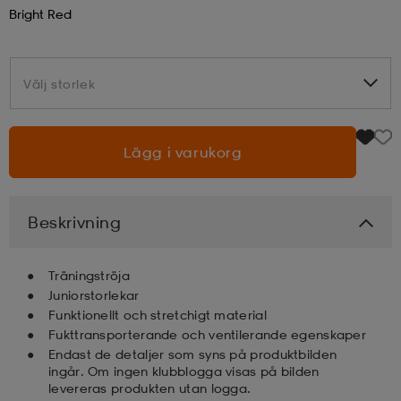
Bright Red
läder
lbehör
r
lbehör
kläder
Välj storlek
Välj storlek
asögon
äder
r
Lägg i varukorg
r
s
Beskrivning
äder
ård
äder
Träningströja
Juniorstorlekar
s
s
Funktionellt och stretchigt material
Fukttransporterande och ventilerande egenskaper
Endast de detaljer som syns på produktbilden
ingår. Om ingen klubblogga visas på bilden
ård
ård
levereras produkten utan logga.