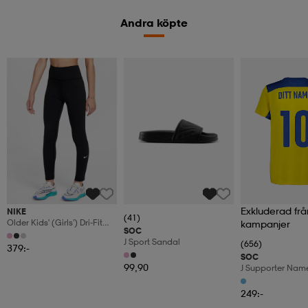
Andra köpte
Exkluderad frå
NIKE
(41)
Older Kids' (girls') Dri-Fit
kampanjer
SOC
High-Waisted Leggings
J Sport Sandal
(656)
One
379:-
SOC
99,90
J Supporter Nam
249:-