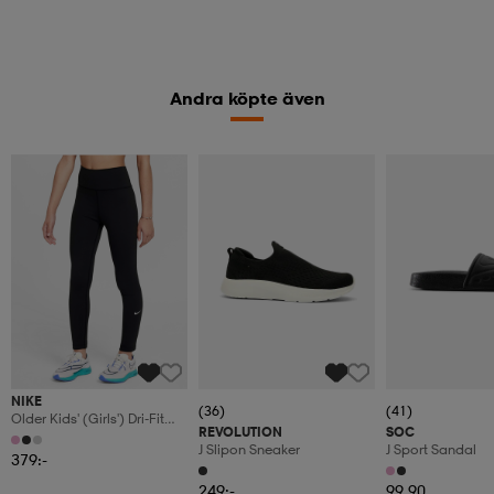
Andra köpte även
NIKE
(36)
(41)
Older Kids' (girls') Dri-Fit
REVOLUTION
SOC
High-Waisted Leggings
J Slipon Sneaker
J Sport Sandal
One
379:-
249:-
99,90