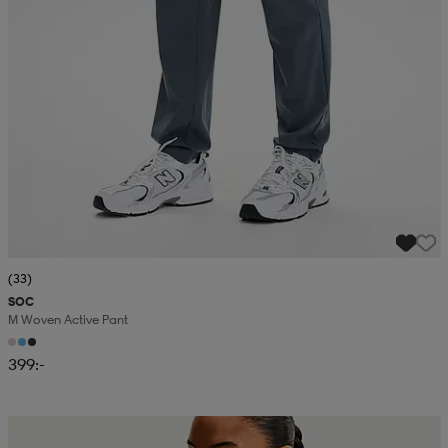
(33)
SOC
M Woven Active Pant
399:-