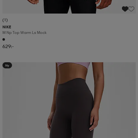
(1)
NIKE
M Np Top Warm Ls Mock
629:-
Ny