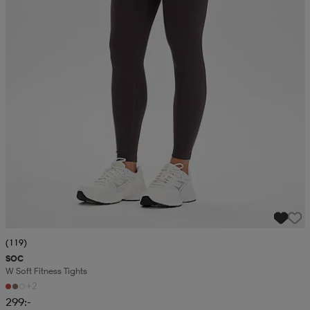
(119)
SOC
W Soft Fitness Tights
+2
299:-