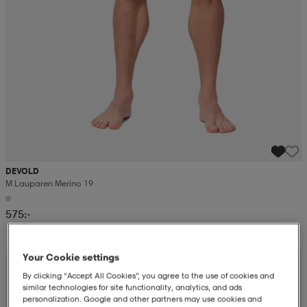
DEVOLD
M Lauparen Merino 19
575:-
Your Cookie settings
Kampanj -25%
By clicking “Accept All Cookies”, you agree to the use of cookies and
similar technologies for site functionality, analytics, and ads
personalization. Google and other partners may use cookies and