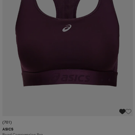
(701)
ASICS
Road Compression Bra