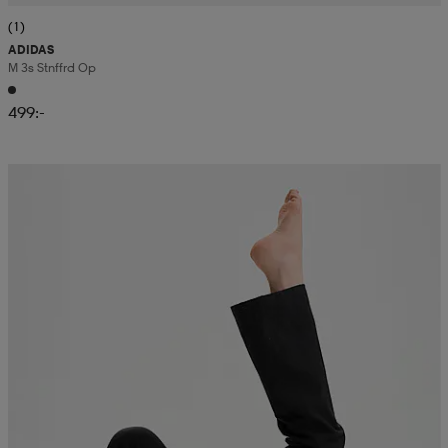
(1)
ADIDAS
M 3s Stnffrd Op
499:-