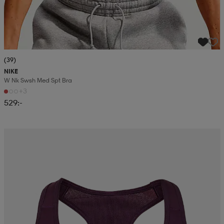
(39)
NIKE
W Nk Swsh Med Spt Bra
+3
529:-