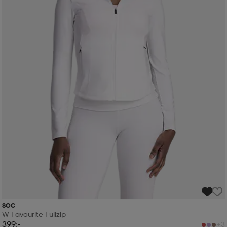
SOC
W Favourite Fullzip
399:-
+3