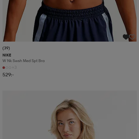
(39)
NIKE
W Nk Swsh Med Spt Bra
+3
529:-