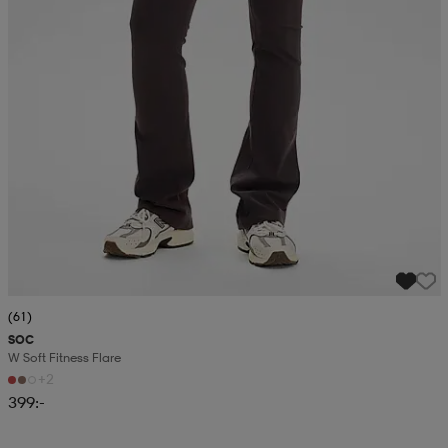
(61)
SOC
W Soft Fitness Flare
+2
399:-