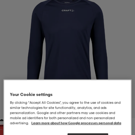
-BH
ngsskor
öjor & skjortor
ngsskor
ingsskor
ar
ingsskor
n
ingsskor
ts & toppar
or
n
kor
kor
öjor & skjortor
usskor
öjor & skjortor
skor
r
skor
n
tskor
Your Cookie settings
 & klänningar
or
r & pannband
or
 & klänningar
-/Tennisskor
By clicking “Accept All Cookies”, you agree to the use of cookies and
similar technologies for site functionality, analytics, and ads
1
/
4
personalization. Google and other partners may use cookies and
mobile ad identifiers for both personalized and non‑personalized
advertising.
Learn more about how Google processes personal data
r
andy-/Handbollsskor
kar & vantar
andy-/Handbollsskor
ller
ler