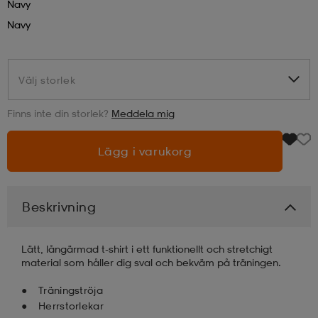
Navy
Navy
läder
lbehör
r
lbehör
kläder
Välj storlek
Välj storlek
asögon
äder
r
Finns inte din storlek?
Meddela mig
r
s
Lägg i varukorg
äder
ård
äder
Beskrivning
s
s
Lätt, långärmad t-shirt i ett funktionellt och stretchigt
material som håller dig sval och bekväm på träningen.
Träningströja
ård
ård
Herrstorlekar