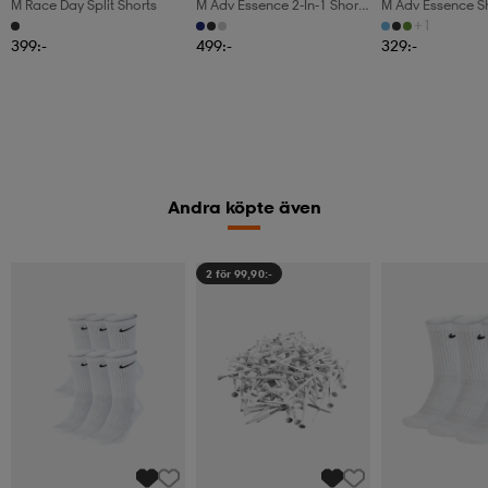
M Race Day Split Shorts
M Adv Essence 2-In-1 Shorts
M Adv Essence S
2
+1
399:-
499:-
329:-
Andra köpte även
2 för 99,90:-