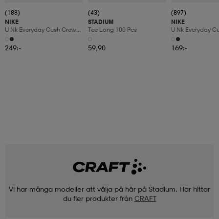
(188)
(43)
(897)
NIKE
STADIUM
NIKE
U Nk Everyday Cush Crew
Tee Long 100 Pcs
U Nk Everyday C
6pr-Bd
3pr
249:-
59,90
169:-
Vi har många modeller att välja på här på Stadium. Här hittar
du fler produkter från
CRAFT