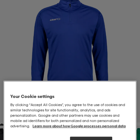
-BH
ngsskor
öjor & skjortor
ngsskor
ingsskor
ar
ingsskor
n
ingsskor
ts & toppar
or
n
kor
kor
öjor & skjortor
usskor
öjor & skjortor
skor
r
skor
n
tskor
Your Cookie settings
By clicking “Accept All Cookies”, you agree to the use of cookies and
 & klänningar
or
r & pannband
or
 & klänningar
-/Tennisskor
similar technologies for site functionality, analytics, and ads
1
/
4
personalization. Google and other partners may use cookies and
mobile ad identifiers for both personalized and non‑personalized
advertising.
Learn more about how Google processes personal data
r
andy-/Handbollsskor
kar & vantar
andy-/Handbollsskor
ller
ler