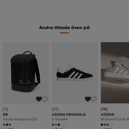
Andra tittade även på
(1)
(21)
(58)
DB
ADIDAS ORIGINALS
ADIDAS
Hauler Backpack 25l
U Gazelle
M Grand Court A
+2
+1