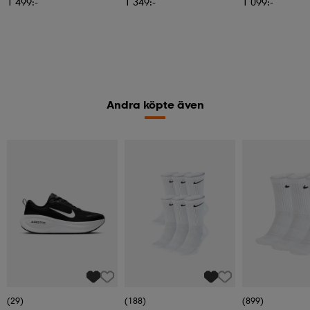
1 499:-
1 349:-
1 099:-
Andra köpte även
(29)
(188)
(899)