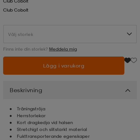
Club Cobolt
Club Cobolt
läder
lbehör
r
lbehör
kläder
Välj storlek
Välj storlek
asögon
äder
r
Finns inte din storlek?
Meddela mig
r
s
Lägg i varukorg
äder
ård
äder
Beskrivning
s
s
Träningströja
Herrstorlekar
Kort dragkedja vid halsen
Stretchigt och slitstarkt material
ård
ård
Fukttransporterande egenskaper