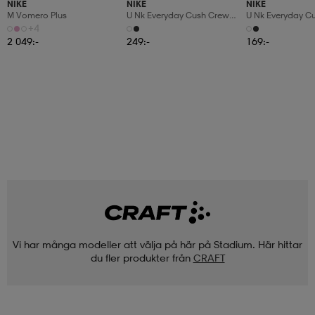
NIKE
NIKE
NIKE
M Vomero Plus
U Nk Everyday Cush Crew
U Nk Everyday C
6pr-Bd
3pr
+4
2 049:-
249:-
169:-
Vi har många modeller att välja på här på Stadium. Här hittar
du fler produkter från
CRAFT