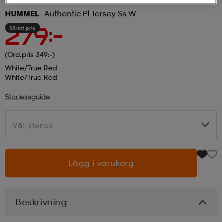
HUMMEL
Authentic Pl Jersey Ss W
r & pannband
tskor
läder
tskor
r
ngsskor
Sänkt pris
279:-
(Ord.pris 349:-)
kar & vantar
skor
ukar
skor
kar & vantar
kor
White/true Red
White/true Red
ukar
sskor
ställ
sskor
ukar
lbehör
Storleksguide
Välj storlek
Välj storlek
ställ
stövlar
por
stövlar
ställ
er
Lägg i varukorg
por
ler
kläder
ler
läder
Beskrivning
kläder
ngskor
asögon
ngskor
por