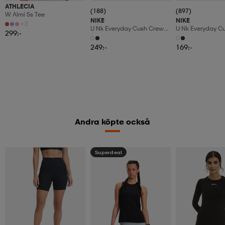
ATHLECIA
(188)
(897)
W Almi Ss Tee
NIKE
NIKE
+3
U Nk Everyday Cush Crew
U Nk Everyday C
299:-
6pr-Bd
3pr
249:-
169:-
Andra köpte också
Superdeal