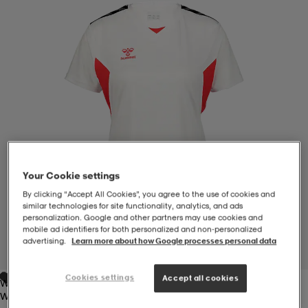
-BH
ngsskor
öjor & skjortor
ngsskor
ingsskor
ar
ingsskor
n
ingsskor
ts & toppar
or
n
kor
kor
öjor & skjortor
usskor
Your Cookie settings
öjor & skjortor
skor
r
skor
n
tskor
By clicking “Accept All Cookies”, you agree to the use of cookies and
similar technologies for site functionality, analytics, and ads
personalization. Google and other partners may use cookies and
mobile ad identifiers for both personalized and non‑personalized
 & klänningar
or
r & pannband
or
 & klänningar
-/Tennisskor
advertising.
Learn more about how Google processes personal data
1
/
4
Cookies settings
Accept all cookies
White/true Red
r
andy-/Handbollsskor
kar & vantar
andy-/Handbollsskor
ller
ler
White/true Red