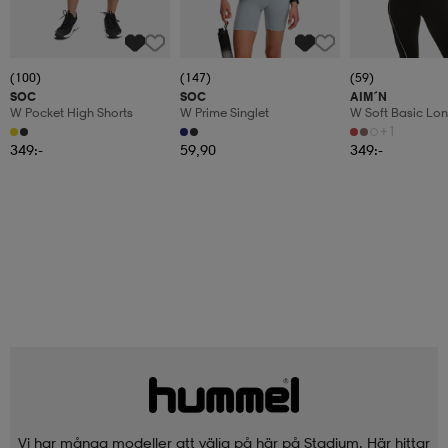
(100)
(147)
(59)
SOC
SOC
AIM´N
W Pocket High Shorts
W Prime Singlet
W Soft Basic Lon
+1
349:-
59,90
349:-
Vi har många modeller att välja på här på Stadium. Här hittar