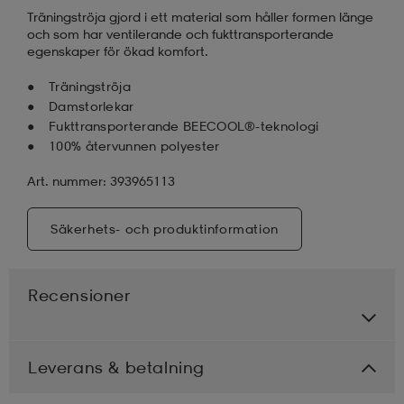
Träningströja gjord i ett material som håller formen länge
och som har ventilerande och fukttransporterande
läder
lbehör
r
lbehör
kläder
egenskaper för ökad komfort.
Träningströja
Damstorlekar
asögon
äder
r
Fukttransporterande BEECOOL®-teknologi
100% återvunnen polyester
r
s
Art. nummer: 393965113
Säkerhets- och produktinformation
äder
ård
äder
Recensioner
s
s
Leverans & betalning
ård
ård