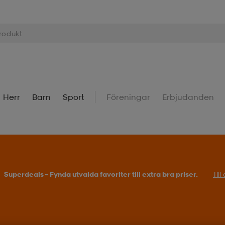
Herr
Barn
Sport
Föreningar
Erbjudanden
Superdeals – Fynda utvalda favoriter till extra bra priser.
Til