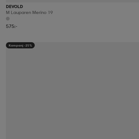
DEVOLD
M Lauparen Merino 19
575:-
Kampanj -25%