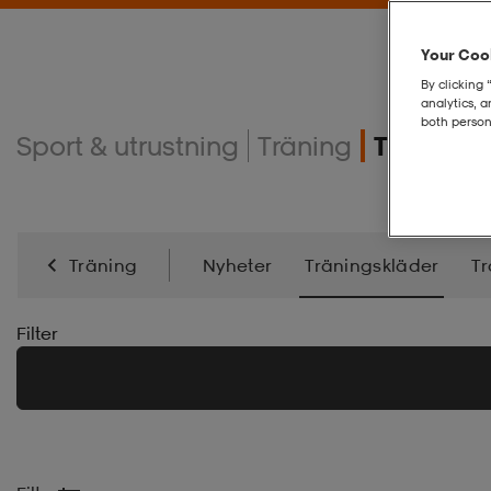
Your Cook
By clicking 
analytics, 
both person
Sport & utrustning
Träning
Tränings
Träning
Nyheter
Träningskläder
Tr
Energi
Kampsport
Filter