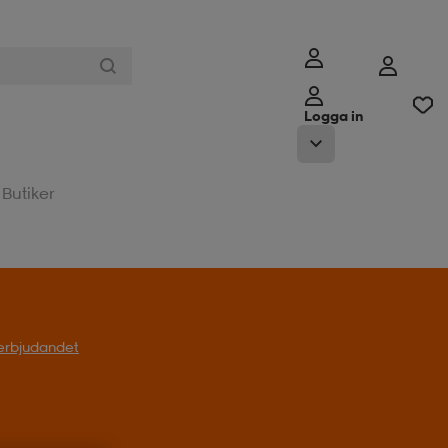
Logga in
Butiker
l erbjudandet