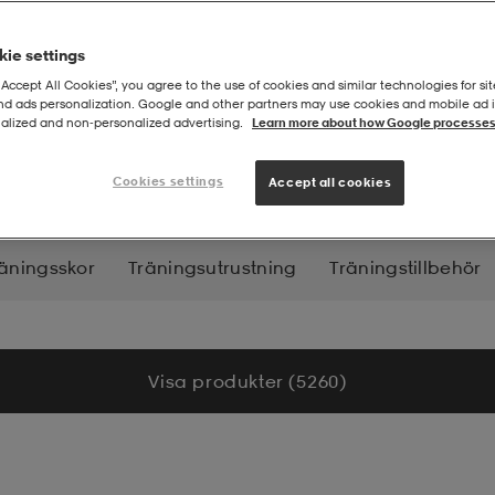
ie settings
“Accept All Cookies”, you agree to the use of cookies and similar technologies for sit
and ads personalization. Google and other partners may use cookies and mobile ad id
alized and non‑personalized advertising.
Learn more about how Google processes
kläder
Cookies settings
Accept all cookies
äningsskor
Träningsutrustning
Träningstillbehör
Visa produkter (5 260)