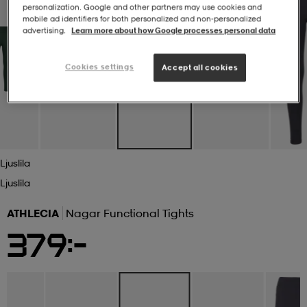
personalization. Google and other partners may use cookies and
mobile ad identifiers for both personalized and non‑personalized
r & pannband
tskor
läder
tskor
r
ngsskor
advertising.
Learn more about how Google processes personal data
Cookies settings
Accept all cookies
kar & vantar
skor
ukar
skor
kar & vantar
kor
ukar
sskor
ställ
sskor
ukar
lbehör
Ljuslila
ställ
stövlar
por
stövlar
ställ
er
Ljuslila
ATHLECIA
Nagar Functional Tights
por
ler
kläder
ler
läder
379:-
kläder
ngskor
asögon
ngskor
por