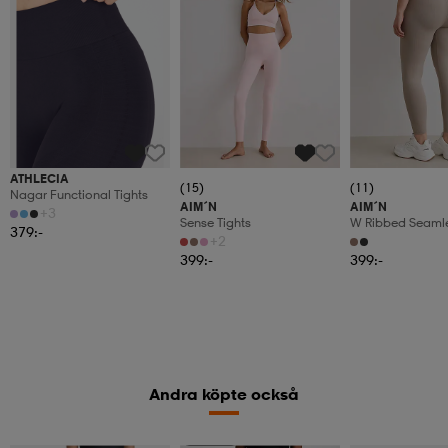
ATHLECIA
(15)
(11)
Nagar Functional Tights
AIM´N
AIM´N
+3
Sense Tights
W Ribbed Seamle
379:-
+2
399:-
399:-
Andra köpte också