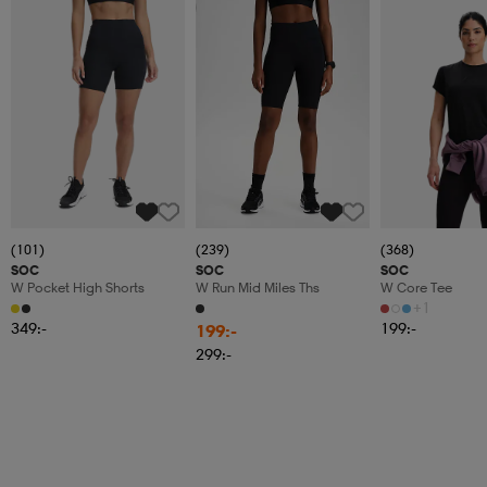
Member
(101)
(239)
(368)
SOC
SOC
SOC
W Pocket High Shorts
W Run Mid Miles Ths
W Core Tee
+1
349:-
199:-
199:-
299:-