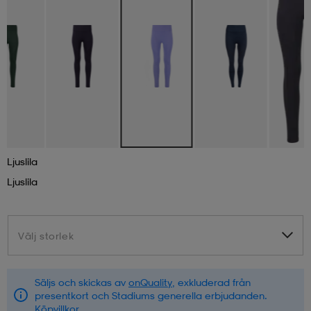
läder
lbehör
r
lbehör
kläder
asögon
äder
r
r
s
Ljuslila
Ljuslila
äder
ård
äder
Välj storlek
Välj storlek
s
s
Säljs och skickas av
onQuality
, exkluderad från
ård
ård
presentkort och Stadiums generella erbjudanden.
Köpvillkor