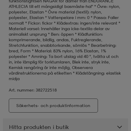
funktionstightsen NAGAR för damer från ENDURANCE
ATHLECIA till ett mångsidigt basmåste-ha!" * Övre: nylon,
polyester, Elastan * Övre material (textil): nylon,
polyester, Elastan * Vattenpelare i mm: 0 * Passa: Faller
normalt * Fickor: fickor * Klädextras: ingen/inte relevant *
Materiell varsel: Innehåller inga icke-textila delar av
animaliskt ursprung * Ben: öppen * Klädfunktion:
komprimerande, bildlig, andas, Fuktreglerande,
Stretchfunktion, snabbtorkande, sömlös * Bearbetning:
bred, Form * Material: 83% nylon, 16% Elastan, 1%
polyester * Amning: Ta bort utslag vid 40 °, tvätta ut och
in, inte lämplig för torktumlaren, Blek inte, stryk inte,
Kemisk rengöring är inte möjlig, Observera
vårdinstruktionerna på etiketten * Klädstängning: elastisk
midja
Art. nummer: 382722518
Säkerhets- och produktinformation
Hitta produkten i butik