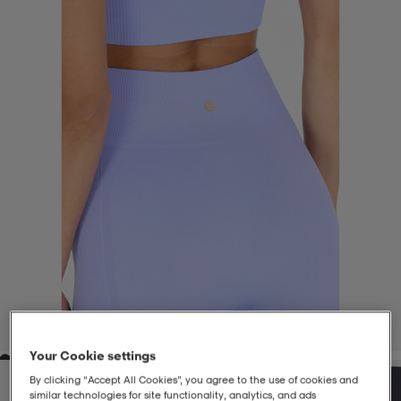
-BH
ngsskor
öjor & skjortor
ngsskor
ingsskor
ar
ingsskor
n
ingsskor
ts & toppar
or
n
kor
kor
öjor & skjortor
usskor
öjor & skjortor
skor
r
skor
n
tskor
 & klänningar
or
r & pannband
or
 & klänningar
-/Tennisskor
1
/
8
Your Cookie settings
r
andy-/Handbollsskor
kar & vantar
andy-/Handbollsskor
ller
ler
By clicking “Accept All Cookies”, you agree to the use of cookies and
similar technologies for site functionality, analytics, and ads