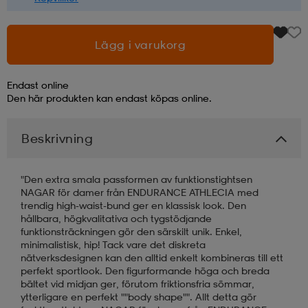
Lägg i varukorg
Endast online
Den här produkten kan endast köpas online.
Beskrivning
"Den extra smala passformen av funktionstightsen
NAGAR för damer från ENDURANCE ATHLECIA med
trendig high-waist-bund ger en klassisk look. Den
hållbara, högkvalitativa och tygstödjande
funktionsträckningen gör den särskilt unik. Enkel,
minimalistisk, hip! Tack vare det diskreta
nätverksdesignen kan den alltid enkelt kombineras till ett
perfekt sportlook. Den figurformande höga och breda
bältet vid midjan ger, förutom friktionsfria sömmar,
ytterligare en perfekt ""body shape"". Allt detta gör