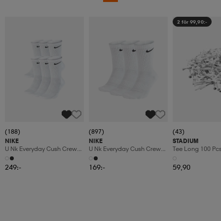
2 för 99,90:-
(188)
(897)
(43)
NIKE
NIKE
STADIUM
U Nk Everyday Cush Crew
U Nk Everyday Cush Crew
Tee Long 100 Pc
6pr-Bd
3pr
249:-
169:-
59,90