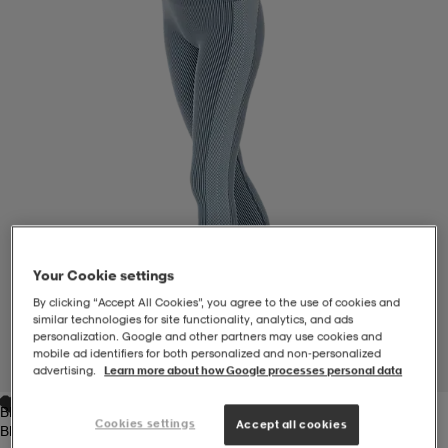
-BH
ngsskor
öjor & skjortor
ngsskor
ingsskor
ar
ingsskor
n
ingsskor
ts & toppar
or
n
kor
kor
öjor & skjortor
usskor
öjor & skjortor
skor
r
skor
n
tskor
Your Cookie settings
By clicking “Accept All Cookies”, you agree to the use of cookies and
similar technologies for site functionality, analytics, and ads
personalization. Google and other partners may use cookies and
 & klänningar
or
r & pannband
or
 & klänningar
-/Tennisskor
mobile ad identifiers for both personalized and non‑personalized
1
/
7
advertising.
Learn more about how Google processes personal data
Blue Nights
r
andy-/Handbollsskor
kar & vantar
andy-/Handbollsskor
ller
ler
Cookies settings
Accept all cookies
Blue Nights