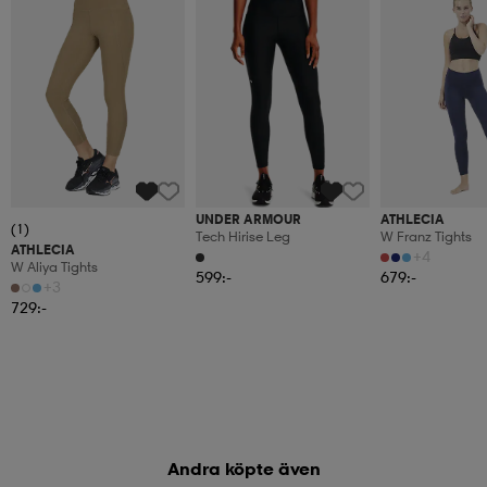
UNDER ARMOUR
ATHLECIA
(1)
Tech Hirise Leg
W Franz Tights
ATHLECIA
+4
W Aliya Tights
599:-
679:-
+3
729:-
Andra köpte även