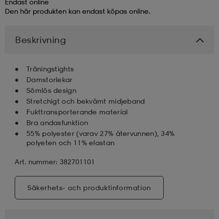
Endast online
Den här produkten kan endast köpas online.
läder
lbehör
r
lbehör
kläder
Beskrivning
asögon
äder
r
Träningstights
Damstorlekar
Sömlös design
r
s
Stretchigt och bekvämt midjeband
Fukttransporterande material
Bra andasfunktion
äder
ård
äder
55% polyester (varav 27% återvunnen), 34%
polyeten och 11% elastan
Art. nummer: 382701101
s
s
Säkerhets- och produktinformation
ård
ård