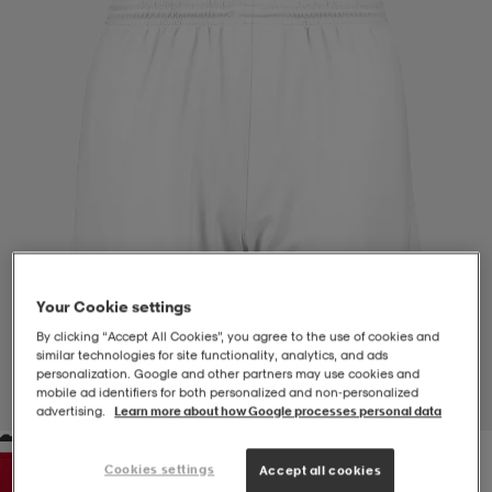
-BH
ngsskor
öjor & skjortor
ngsskor
ingsskor
ar
ingsskor
n
ingsskor
ts & toppar
or
n
kor
kor
öjor & skjortor
usskor
öjor & skjortor
skor
r
skor
n
tskor
Your Cookie settings
By clicking “Accept All Cookies”, you agree to the use of cookies and
similar technologies for site functionality, analytics, and ads
 & klänningar
or
r & pannband
or
 & klänningar
-/Tennisskor
personalization. Google and other partners may use cookies and
mobile ad identifiers for both personalized and non‑personalized
1
/
4
advertising.
Learn more about how Google processes personal data
r
andy-/Handbollsskor
kar & vantar
andy-/Handbollsskor
ller
ler
Cookies settings
Accept all cookies