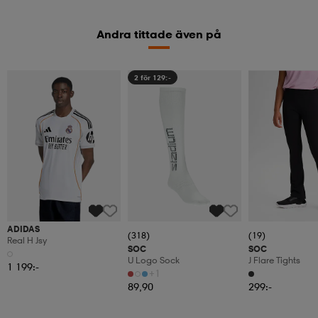
Andra tittade även på
2 för 129:-
ADIDAS
(318)
(19)
Real H Jsy
SOC
SOC
U Logo Sock
J Flare Tights
1 199:-
+1
89,90
299:-