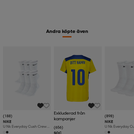
Andra köpte även
Exkluderad från
(188)
(898)
kampanjer
NIKE
NIKE
U Nk Everyday Cush Crew
U Nk Everyday C
(656)
6pr-Bd
3pr
SOC