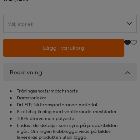
läder
lbehör
r
lbehör
kläder
Välj storlek
Välj storlek
asögon
äder
r
Lägg i varukorg
r
s
Beskrivning
äder
ård
äder
Träningsshorts/matchshorts
Damstorlekar
Dri-FIT; fukttransporterande material
s
s
Stretchig linning med ventilerande meshfoder
100% återvunnen polyester
Endast de detaljer som syns på produktbilden
ård
ård
ingår. Om ingen klubblogga visas på bilden
levereras produkten utan logga.