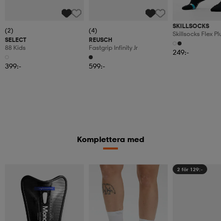
SKILLSOCKS
(2)
(4)
Skillsocks Flex Pl
SELECT
REUSCH
88 Kids
Fastgrip Infinity Jr
249:-
399:-
599:-
Komplettera med
2 för 129:-