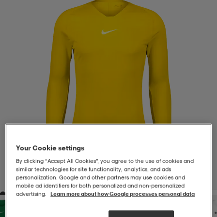
-BH
ngsskor
öjor & skjortor
ngsskor
ingsskor
ar
ingsskor
n
ingsskor
ts & toppar
or
n
kor
kor
öjor & skjortor
usskor
öjor & skjortor
skor
r
skor
n
tskor
Your Cookie settings
By clicking “Accept All Cookies”, you agree to the use of cookies and
 & klänningar
or
r & pannband
or
 & klänningar
-/Tennisskor
similar technologies for site functionality, analytics, and ads
personalization. Google and other partners may use cookies and
1
/
4
mobile ad identifiers for both personalized and non‑personalized
advertising.
Learn more about how Google processes personal data
r
andy-/Handbollsskor
kar & vantar
andy-/Handbollsskor
ller
ler