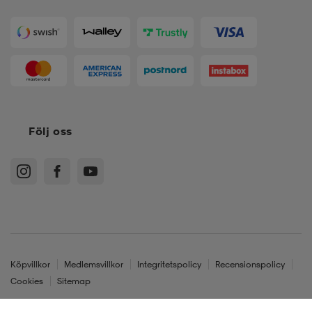
Följ oss
Köpvillkor
Medlemsvillkor
Integritetspolicy
Recensionspolicy
Cookies
Sitemap