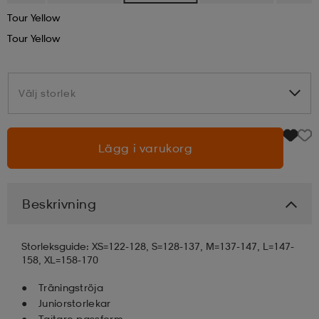
Tour Yellow
läder
lbehör
r
lbehör
kläder
Tour Yellow
asögon
äder
r
Välj storlek
Välj storlek
r
s
Lägg i varukorg
äder
ård
äder
Beskrivning
s
s
Storleksguide: XS=122-128, S=128-137, M=137-147, L=147-
158, XL=158-170
Träningströja
ård
ård
Juniorstorlekar
Tajtare passform