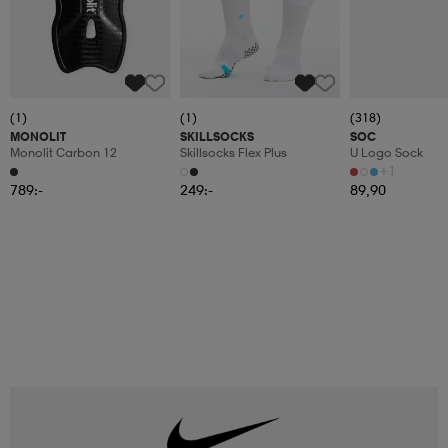
(1)
(1)
(318)
MONOLIT
SKILLSOCKS
SOC
Monolit Carbon 12
Skillsocks Flex Plus
U Logo Sock
+1
789:-
249:-
89,90