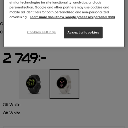
similar technologies for site functionality, analytics, and ads
personalization. Google and other partners may use cookies and
r & pannband
tskor
läder
tskor
r
ngsskor
mobile ad identifiers for both personalized and non‑personalized
advertising.
Learn more about how Google processes personal data
Off White
Off White
Cookies settings
Accept all cookies
kar & vantar
skor
ukar
skor
kar & vantar
kor
GARMIN
Vivoactive 5 Gps Wifi
2 749:-
ukar
sskor
ställ
sskor
ukar
lbehör
ställ
stövlar
por
stövlar
ställ
er
por
ler
kläder
ler
läder
Off White
Off White
kläder
ngskor
asögon
ngskor
por