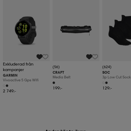
Exkluderad från
(56)
(624)
kampanjer
CRAFT
SOC
GARMIN
Media Belt
3p Low Cut Sock
Vivoactive 5 Gps Wifi
199:-
129:-
2 749:-