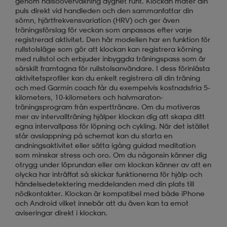
genom hälsoövervakning dygnet runt. Klockan mäter din
puls direkt vid handleden och den sammanfattar din
sömn, hjärtfrekvensvariation (HRV) och ger även
träningsförslag för veckan som anpassas efter varje
registrerad aktivitet. Den här modellen har en funktion för
rullstolsläge som gör att klockan kan registrera körning
med rullstol och erbjuder inbyggda träningspass som är
särskilt framtagna för rullstolsanvändare. I dess förinlästa
aktivitetsprofiler kan du enkelt registrera all din träning
och med Garmin coach får du exempelvis kostnadsfria 5-
kilometers, 10-kilometers och halvmaraton-
träningsprogram från experttränare. Om du motiveras
mer av intervallträning hjälper klockan dig att skapa ditt
egna intervallpass för löpning och cykling. När det istället
står avslappning på schemat kan du starta en
andningsaktivitet eller sätta igång guidad meditation
som minskar stress och oro. Om du någonsin känner dig
otrygg under löprundan eller om klockan känner av att en
olycka har inträffat så skickar funktionerna för hjälp och
händelsedetektering meddelanden med din plats till
nödkontakter. Klockan är kompatibel med både iPhone
och Android vilket innebär att du även kan ta emot
aviseringar direkt i klockan.