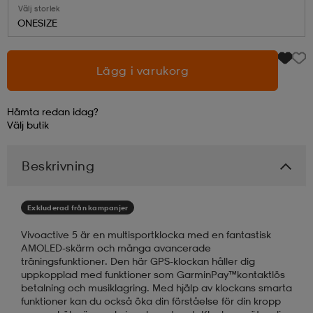
Välj storlek
ONESIZE
läder
lbehör
r
lbehör
kläder
Lägg i varukorg
asögon
äder
r
Hämta redan idag?
Välj
butik
r
s
Beskrivning
äder
ård
äder
Exkluderad från kampanjer
Vivoactive 5 är en multisportklocka med en fantastisk
s
s
AMOLED-skärm och många avancerade
träningsfunktioner. Den här GPS-klockan håller dig
uppkopplad med funktioner som GarminPay™kontaktlös
betalning och musiklagring. Med hjälp av klockans smarta
ård
ård
funktioner kan du också öka din förståelse för din kropp