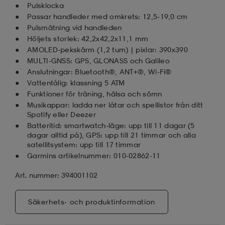
Pulsklocka
Passar handleder med omkrets: 12,5-19,0 cm
Pulsmätning vid handleden
Höljets storlek: 42,2x42,2x11,1 mm
AMOLED-pekskärm (1,2 tum) | pixlar: 390x390
MULTI-GNSS: GPS, GLONASS och Galileo
Anslutningar: Bluetooth®, ANT+®, Wi-Fi®
Vattentålig: klassning 5 ATM
Funktioner för träning, hälsa och sömn
Musikappar: ladda ner låtar och spellistor från ditt
Spotify eller Deezer
Batteritid: smartwatch-läge: upp till 11 dagar (5
dagar alltid på), GPS: upp till 21 timmar och alla
satellitsystem: upp till 17 timmar
Garmins artikelnummer: 010-02862-11
Art. nummer: 394001102
Säkerhets- och produktinformation