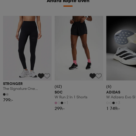
Andra köpte även
STRONGER
(62)
(6)
The Signature One
SOC
ADIDAS
Leggings
W Run 2 In 1 Shorts
W Adizero Evo Sl
799:-
+1
+3
299:-
1 749:-