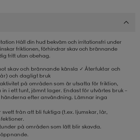
ation Håll din hud bekväm och irritationsfri under
inskar friktionen, förhindrar skav och brännande
ig fritt utan obehag.
mot skav och brännande känsla ✓ Återfuktar och
 år) och dagligt bruk
ktivitet på områden som är utsatta för friktion,
n i ett tunt, jämnt lager. Endast för utvärtes bruk –
a händerna efter användning. Lämnar inga
tt från att bli fuktiga (t.ex. ljumskar, lår,
fektioner.
sstunder på områden som lätt blir skavda.
 öppnande.