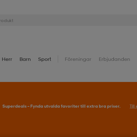
Herr
Barn
Sport
Föreningar
Erbjudanden
Superdeals – Fynda utvalda favoriter till extra bra priser.
Til