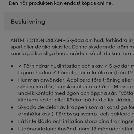
Den här produkten kan endast köpas online.
Beskrivning
ANTI-FRICTION CREAM – Skydda din hud, förhindra irrit
sport eller daglig aktivitet. Denna skyddande kräm m
känsla på känsliga hudområden, så att du kan röra d
✓ Förhindrar hudirritation och skav ✓ Skyddar 
lugnar huden ✓ Lämplig för alla åldrar (från 12
Hur man använder: Applicera före träning eller a
såsom inre lår, ljumskar eller armhålor. Massera i
undvik kontakt med ögon och öppna sår. Tvätt
klibbiga rester eller fläckar på hud eller kläder.
Skydda de delar av kroppen som är känsliga för sve
armhålor osv.). Förebygg svamp- och bakteriein
Låt inte klåda och irritation störa dina träning
Utgångsdatum: Använd inom 12 månader efter