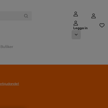
Logga in
Butiker
l erbjudandet