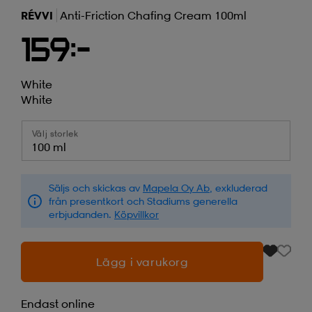
RÉVVI
Anti-Friction Chafing Cream 100ml
159:-
White
White
Välj storlek
100 ml
Säljs och skickas av
Mapela Oy Ab
, exkluderad
från presentkort och Stadiums generella
erbjudanden.
Köpvillkor
Lägg i varukorg
Endast online