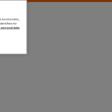
e functionality,
entifiers for
 personal data
White
White