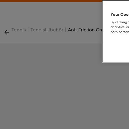
Your Cook
By clicking 
analytics, 
|
|
Tennis
Tennistillbehör
Anti-Friction Chafing Crea
both person