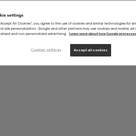
ie settings
“Accept All Cookies”, you agree to the use of cookies and similar technologies for sit
and ads personalization. Google and other partners may use cookies and mobile ad id
m 100ml
alized and non‑personalized advertising.
Learn more about how Google processes
Cookies settings
Accept all cookies