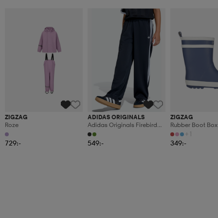
ZIGZAG
ADIDAS ORIGINALS
ZIGZAG
Roze
Adidas Originals Firebird
Rubber Boot Box
Loose Träningsbyxor
+1
729:-
549:-
349:-