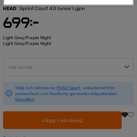
HEAD
Sprint Court 4.0 Junior Lgpn
r & pannband
tskor
läder
tskor
r
ngsskor
699:-
kar & vantar
skor
ukar
skor
kar & vantar
kor
Light Grey/purple Night
Light Grey/purple Night
ukar
sskor
ställ
sskor
ukar
lbehör
Välj storlek
Välj storlek
ställ
stövlar
por
stövlar
ställ
er
Säljs och skickas av
HEAD Sport
, exkluderad från
presentkort och Stadiums generella erbjudanden.
Köpvillkor
por
ler
kläder
ler
läder
Lägg i varukorg
kläder
ngskor
asögon
ngskor
por