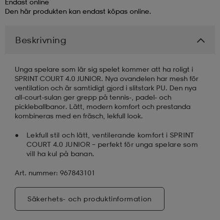
Endast online
Den här produkten kan endast köpas online.
läder
lbehör
r
lbehör
kläder
Beskrivning
asögon
äder
r
Unga spelare som lär sig spelet kommer att ha roligt i
SPRINT COURT 4.0 JUNIOR. Nya ovandelen har mesh för
ventilation och är samtidigt gjord i slitstark PU. Den nya
r
s
all-court-sulan ger grepp på tennis-, padel- och
pickleballbanor. Lätt, modern komfort och prestanda
kombineras med en fräsch, lekfull look.
äder
ård
äder
Lekfull stil och lätt, ventilerande komfort i SPRINT
COURT 4.0 JUNIOR – perfekt för unga spelare som
vill ha kul på banan.
s
s
Art. nummer: 967843101
Säkerhets- och produktinformation
ård
ård