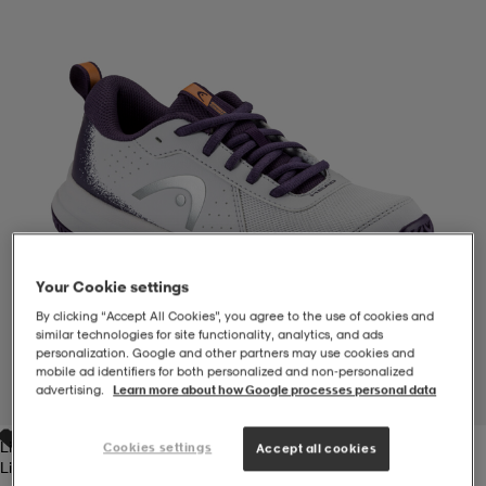
-BH
ngsskor
öjor & skjortor
ngsskor
ingsskor
ar
ingsskor
n
ingsskor
ts & toppar
or
n
kor
kor
öjor & skjortor
usskor
Your Cookie settings
öjor & skjortor
skor
r
skor
n
tskor
By clicking “Accept All Cookies”, you agree to the use of cookies and
similar technologies for site functionality, analytics, and ads
personalization. Google and other partners may use cookies and
 & klänningar
or
r & pannband
or
 & klänningar
-/Tennisskor
mobile ad identifiers for both personalized and non‑personalized
advertising.
Learn more about how Google processes personal data
1
/
5
Light Grey/purple Night
Cookies settings
r
andy-/Handbollsskor
kar & vantar
andy-/Handbollsskor
ller
ler
Accept all cookies
Light Grey/purple Night