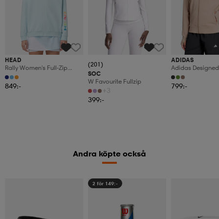
HEAD
ADIDAS
(201)
Rally Women's Full-Zip
Adidas Designed 
SOC
Hoodie
Full-Zip Hooded 
W Favourite Fullzip
849:-
799:-
+3
399:-
Andra köpte också
2 för 149:-