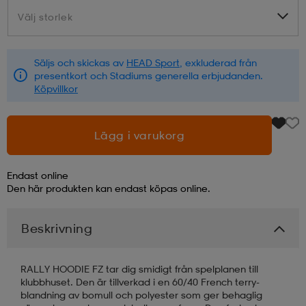
Välj storlek
Välj storlek
läder
lbehör
r
lbehör
kläder
Säljs och skickas av
HEAD Sport
, exkluderad från
presentkort och Stadiums generella erbjudanden.
asögon
äder
r
Köpvillkor
r
s
Lägg i varukorg
Endast online
äder
ård
äder
Den här produkten kan endast köpas online.
Beskrivning
s
s
RALLY HOODIE FZ tar dig smidigt från spelplanen till
klubbhuset. Den är tillverkad i en 60/40 French terry-
ård
ård
blandning av bomull och polyester som ger behaglig