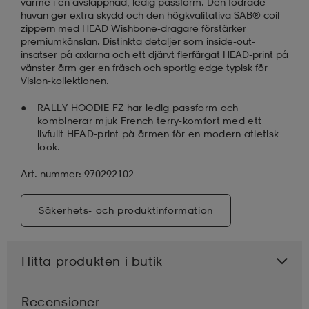
värme i en avslappnad, ledig passform. Den fodrade
huvan ger extra skydd och den högkvalitativa SAB® coil
zippern med HEAD Wishbone-dragare förstärker
premiumkänslan. Distinkta detaljer som inside-out-
insatser på axlarna och ett djärvt flerfärgat HEAD-print på
vänster ärm ger en fräsch och sportig edge typisk för
Vision-kollektionen.
RALLY HOODIE FZ har ledig passform och
kombinerar mjuk French terry-komfort med ett
livfullt HEAD-print på ärmen för en modern atletisk
look.
Art. nummer: 970292102
Säkerhets- och produktinformation
Hitta produkten i butik
Recensioner