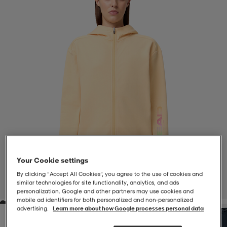
-BH
ngsskor
öjor & skjortor
ngsskor
ingsskor
ar
ingsskor
n
ingsskor
ts & toppar
or
n
kor
kor
öjor & skjortor
usskor
öjor & skjortor
skor
r
skor
n
tskor
Your Cookie settings
 & klänningar
or
r & pannband
or
 & klänningar
-/Tennisskor
By clicking “Accept All Cookies”, you agree to the use of cookies and
similar technologies for site functionality, analytics, and ads
1
/
8
personalization. Google and other partners may use cookies and
mobile ad identifiers for both personalized and non‑personalized
advertising.
Learn more about how Google processes personal data
r
andy-/Handbollsskor
kar & vantar
andy-/Handbollsskor
ller
ler