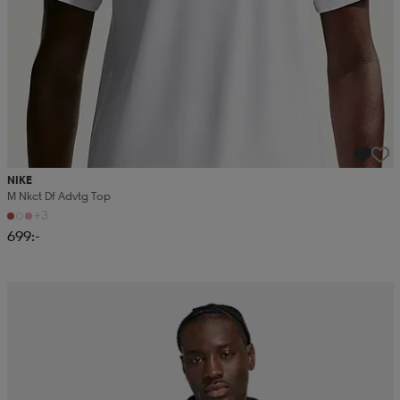
NIKE
M Nkct Df Advtg Top
+3
699:-