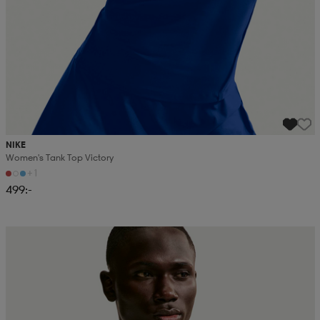
NIKE
Women's Tank Top Victory
+1
499:-