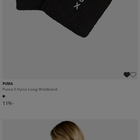
PUMA
Puma X Hyrox Long Wristband
119:-