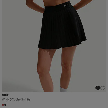
NIKE
W Nk Df Vctry Skrt Hr