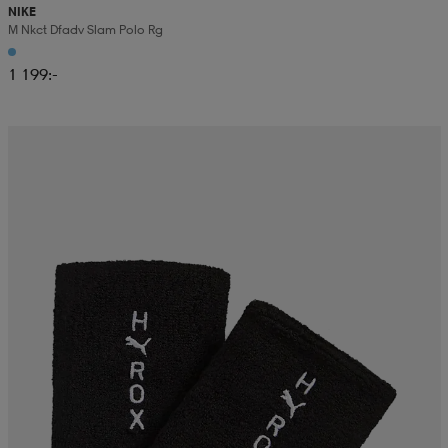
NIKE
M Nkct Dfadv Slam Polo Rg
1 199:-