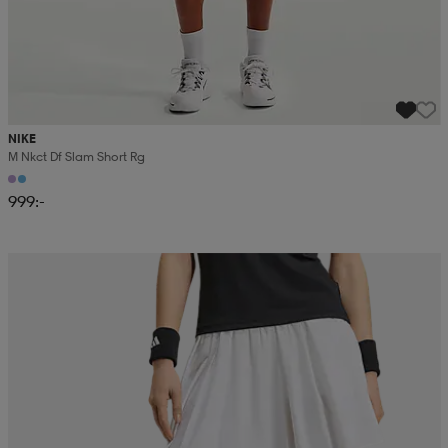
NIKE
M Nkct Df Slam Short Rg
999:-