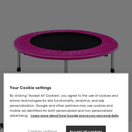
-BH
ngsskor
öjor & skjortor
ngsskor
ingsskor
ar
ingsskor
n
ingsskor
ts & toppar
or
n
kor
kor
öjor & skjortor
usskor
öjor & skjortor
skor
r
skor
n
tskor
Your Cookie settings
By clicking “Accept All Cookies”, you agree to the use of cookies and
 & klänningar
or
r & pannband
or
 & klänningar
-/Tennisskor
similar technologies for site functionality, analytics, and ads
personalization. Google and other partners may use cookies and
mobile ad identifiers for both personalized and non‑personalized
1
/
1
advertising.
Learn more about how Google processes personal data
r
andy-/Handbollsskor
kar & vantar
andy-/Handbollsskor
ller
ler
Pink
Cookies settings
Accept all cookies