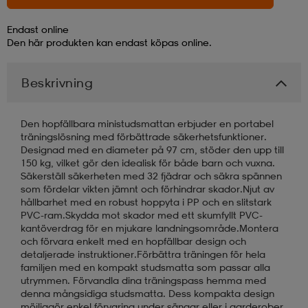
Endast online
läder
lbehör
r
lbehör
kläder
Den här produkten kan endast köpas online.
Beskrivning
asögon
äder
r
Den hopfällbara ministudsmattan erbjuder en portabel
r
s
träningslösning med förbättrade säkerhetsfunktioner.
Designad med en diameter på 97 cm, stöder den upp till
150 kg, vilket gör den idealisk för både barn och vuxna.
Säkerställ säkerheten med 32 fjädrar och säkra spännen
äder
ård
äder
som fördelar vikten jämnt och förhindrar skador.Njut av
hållbarhet med en robust hoppyta i PP och en slitstark
PVC-ram.Skydda mot skador med ett skumfyllt PVC-
kantöverdrag för en mjukare landningsområde.Montera
s
s
och förvara enkelt med en hopfällbar design och
detaljerade instruktioner.Förbättra träningen för hela
familjen med en kompakt studsmatta som passar alla
utrymmen. Förvandla dina träningspass hemma med
ård
ård
denna mångsidiga studsmatta. Dess kompakta design
möjliggör enkel förvaring under sängar eller i garderober.