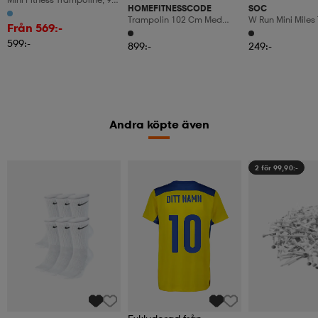
HOMEFITNESSCODE
SOC
Cm, Foldable, Blue, 150 Kg
Trampolin 102 Cm Med
W Run Mini Miles 
Capacity
Från 569:-
Justerbar Stång
599:-
899:-
249:-
Andra köpte även
2 för 99,90:-