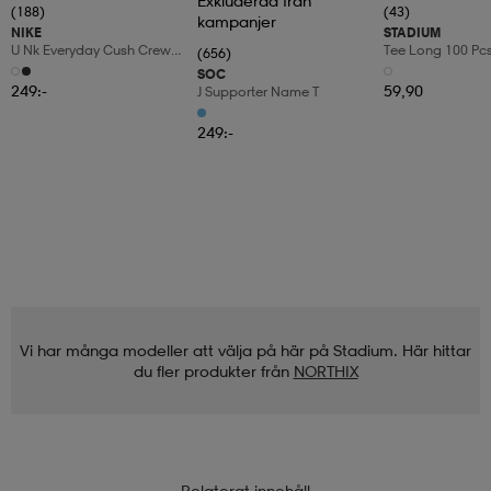
Exkluderad från
(188)
(43)
kampanjer
NIKE
STADIUM
U Nk Everyday Cush Crew
Tee Long 100 Pc
(656)
6pr-Bd
SOC
249:-
59,90
J Supporter Name T
249:-
Vi har många modeller att välja på här på Stadium. Här hittar
du fler produkter från
NORTHIX
Relaterat innehåll