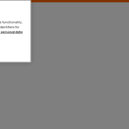
e functionality,
entifiers for
 personal data
Pink
Pink