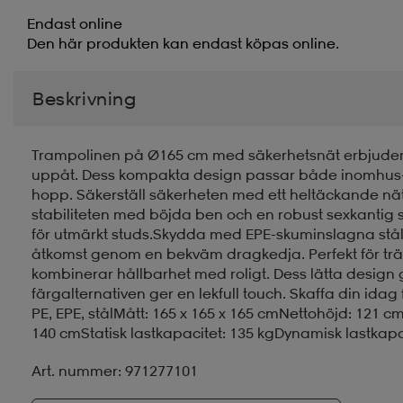
Endast online
Den här produkten kan endast köpas online.
Beskrivning
Trampolinen på Ø165 cm med säkerhetsnät erbjuder ö
uppåt. Dess kompakta design passar både inomhus- o
hopp. Säkerställ säkerheten med ett heltäckande nät 
stabiliteten med böjda ben och en robust sexkantig 
för utmärkt studs.Skydda med EPE-skuminslagna ståls
åtkomst genom en bekväm dragkedja. Perfekt för tr
kombinerar hållbarhet med roligt. Dess lätta design g
färgalternativen ger en lekfull touch. Skaffa din idag 
PE, EPE, stålMått: 165 x 165 x 165 cmNettohöjd: 121
140 cmStatisk lastkapacitet: 135 kgDynamisk lastkapac
Art. nummer: 971277101