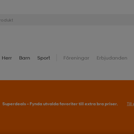
Herr
Barn
Sport
Föreningar
Erbjudanden
Superdeals – Fynda utvalda favoriter till extra bra priser.
Til