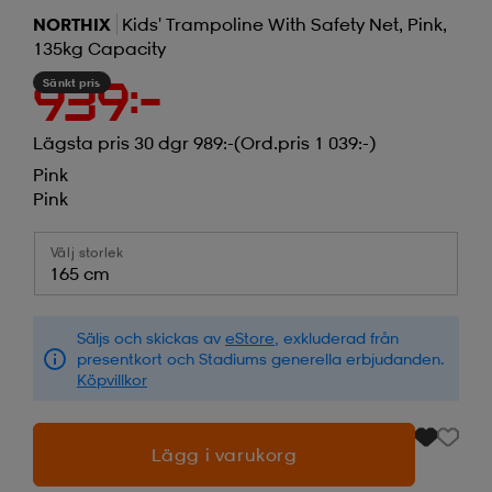
NORTHIX
Kids' Trampoline With Safety Net, Pink,
135kg Capacity
Sänkt pris
939:-
Lägsta pris 30 dgr 989:-
(Ord.pris 1 039:-)
Pink
Pink
Välj storlek
165 cm
Säljs och skickas av
eStore
, exkluderad från
presentkort och Stadiums generella erbjudanden.
Köpvillkor
Lägg i varukorg