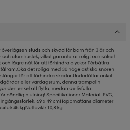
verlägsen studs och skydd för barn från 3 år och
ch utomhuslek, vilket garanterar roligt och säkert
och lägre nät för att förhindra olyckor.Förbättra
stålram.Öka det roliga med 30 högelastiska snören
tänger för att förhindra skador.Underlättar enkel
ädgårdar eller vardagsrum, denna trampolin
ör den enkel att flytta, medan de livfulla
för oändlig njutning! Specifikationer Material: PVC,
 cmIngångsstorlek: 69 x 49 cmHoppmattans diameter:
itet: 45 kgNettovikt: 10,8 kg