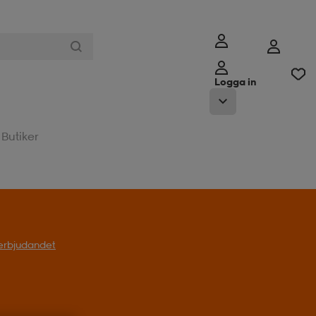
Logga in
Butiker
l erbjudandet