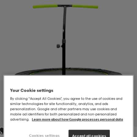
-BH
ngsskor
öjor & skjortor
ngsskor
ingsskor
ar
ingsskor
n
ingsskor
ts & toppar
or
n
kor
kor
öjor & skjortor
usskor
öjor & skjortor
skor
r
skor
n
tskor
Your Cookie settings
By clicking “Accept All Cookies”, you agree to the use of cookies and
 & klänningar
or
r & pannband
or
 & klänningar
-/Tennisskor
similar technologies for site functionality, analytics, and ads
personalization. Google and other partners may use cookies and
mobile ad identifiers for both personalized and non‑personalized
1
/
1
advertising.
Learn more about how Google processes personal data
r
andy-/Handbollsskor
kar & vantar
andy-/Handbollsskor
ller
ler
Green
Cookies settings
Accept all cookies