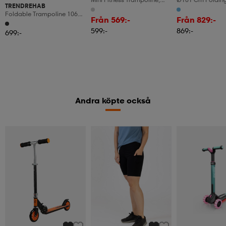
TRENDREHAB
Foldable, 97cm, 150kg
Trampoline Fitne
Foldable Trampoline 106
Capacity, Grey
Trampoline With 
Från 569:-
Från 829:-
Cm With Handle
Adjustable Handl
599:-
869:-
699:-
Black
Andra köpte också