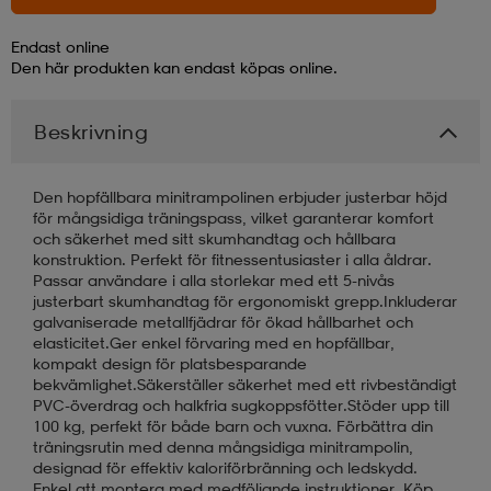
Endast online
läder
lbehör
r
lbehör
kläder
Den här produkten kan endast köpas online.
Beskrivning
asögon
äder
r
Den hopfällbara minitrampolinen erbjuder justerbar höjd
r
s
för mångsidiga träningspass, vilket garanterar komfort
och säkerhet med sitt skumhandtag och hållbara
konstruktion. Perfekt för fitnessentusiaster i alla åldrar.
Passar användare i alla storlekar med ett 5-nivås
äder
ård
äder
justerbart skumhandtag för ergonomiskt grepp.Inkluderar
galvaniserade metallfjädrar för ökad hållbarhet och
elasticitet.Ger enkel förvaring med en hopfällbar,
kompakt design för platsbesparande
s
s
bekvämlighet.Säkerställer säkerhet med ett rivbeständigt
PVC-överdrag och halkfria sugkoppsfötter.Stöder upp till
100 kg, perfekt för både barn och vuxna. Förbättra din
träningsrutin med denna mångsidiga minitrampolin,
ård
ård
designad för effektiv kaloriförbränning och ledskydd.
Enkel att montera med medföljande instruktioner. Köp