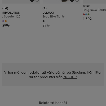
BERG
(54)
(1)
Berg Nexo Foldab
REVOLUTION
ULLMAX
Led-Deck
J Scooter 120
Esbo Bike Tights
1 309:-
299:-
299:-
Vi har många modeller att välja på här på Stadium. Här hittar
du fler produkter från
NORTHIX
Relaterat innehåll