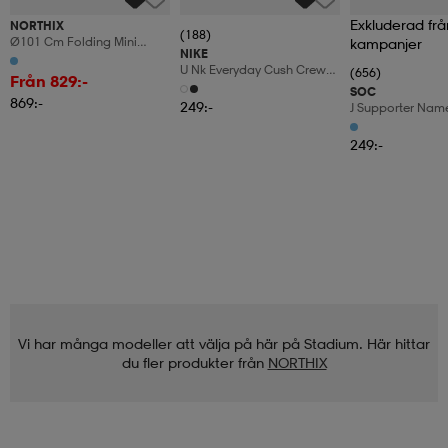
Exkluderad frå
NORTHIX
(188)
Ø101 Cm Folding Mini
kampanjer
NIKE
Trampoline Fitness
U Nk Everyday Cush Crew
(656)
Trampoline With Height-
Från 829:-
6pr-Bd
Adjustable Handle Blue +
SOC
869:-
Black
249:-
J Supporter Nam
249:-
Vi har många modeller att välja på här på Stadium. Här hittar
du fler produkter från
NORTHIX