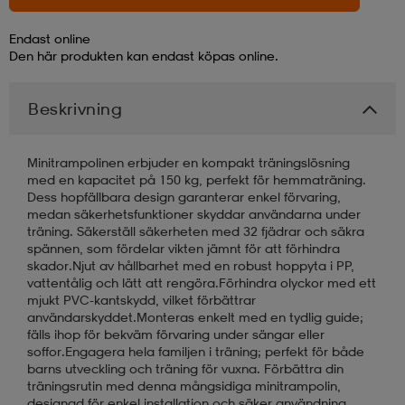
Endast online
läder
lbehör
r
lbehör
kläder
Den här produkten kan endast köpas online.
Beskrivning
asögon
äder
r
Minitrampolinen erbjuder en kompakt träningslösning
r
s
med en kapacitet på 150 kg, perfekt för hemmaträning.
Dess hopfällbara design garanterar enkel förvaring,
medan säkerhetsfunktioner skyddar användarna under
träning. Säkerställ säkerheten med 32 fjädrar och säkra
äder
ård
äder
spännen, som fördelar vikten jämnt för att förhindra
skador.Njut av hållbarhet med en robust hoppyta i PP,
vattentålig och lätt att rengöra.Förhindra olyckor med ett
mjukt PVC-kantskydd, vilket förbättrar
s
s
användarskyddet.Monteras enkelt med en tydlig guide;
fälls ihop för bekväm förvaring under sängar eller
soffor.Engagera hela familjen i träning; perfekt för både
barns utveckling och träning för vuxna. Förbättra din
ård
ård
träningsrutin med denna mångsidiga minitrampolin,
designad för enkel installation och säker användning.