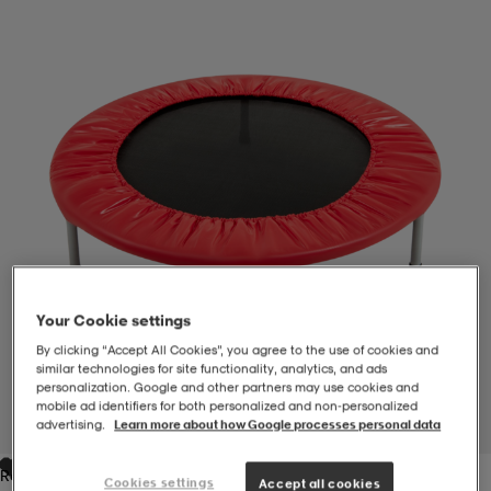
-BH
ngsskor
öjor & skjortor
ngsskor
ingsskor
ar
ingsskor
n
ingsskor
ts & toppar
or
n
kor
kor
öjor & skjortor
usskor
öjor & skjortor
skor
r
skor
n
tskor
Your Cookie settings
By clicking “Accept All Cookies”, you agree to the use of cookies and
similar technologies for site functionality, analytics, and ads
 & klänningar
or
r & pannband
or
 & klänningar
-/Tennisskor
personalization. Google and other partners may use cookies and
mobile ad identifiers for both personalized and non‑personalized
advertising.
Learn more about how Google processes personal data
1
/
1
r
andy-/Handbollsskor
kar & vantar
andy-/Handbollsskor
ller
ler
Red
Cookies settings
Accept all cookies