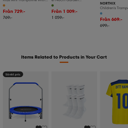
NORTHIX
Led Lights, Foldable, 90
Trampoline With Safety Net
Children's Tramp
Cm
Trampoline Can Hold Up To
Från 729:-
Från 1 009:-
Trampoline Fold
135kg For Children Aged 3
769:-
1 059:-
Trampoline For T
And Ove
Från 669:-
Blue + Black
699:-
Items Related to Products in Your Cart
Sänkt pris