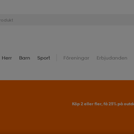
Herr
Barn
Sport
Föreningar
Erbjudanden
Köp 2 eller fler, få 25% på outdoor.
Till erbjudande