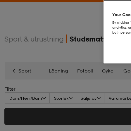
Your Cook
By clicking 
analytics, 
both person
Sport & utrustning
Studsmattor & ai
Sport
Löpning
Fotboll
Cykel
Gol
Inlines
Kickbike
Skateboard
Alpint
S
Filter
Dam/Herr/Barn
Storlek
Säljs av
Varumärk
Välbefinnande & Återhämtning
Fanshop
I
Squash
Pickleball
Discgolf
Hjälmar