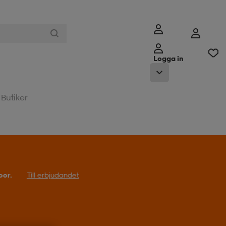
Logga in
Butiker
t