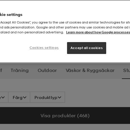
ie settings
“Accept All Cookies”, you agree to the use of cookies and similar technologies for sit
and ads personalization. Google and other partners may use cookies and mobile ad id
alized and non‑personalized advertising.
Learn more about how Google processes
rtracks
Cookies settings
Accept all cookies
f
Träning
Outdoor
Väskor & Ryggsäckar
St
nowboard
Längd
Långfärd
Skridskor
Hock
e
Färg
Produkttyp
nnebandy
Handboll
Basket
Bordtennis
Tenn
Visa produkter (468)
Yoga
Jakt
Fiske
Klättring
Pooler & Badlek