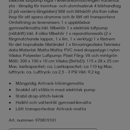
Elektrisk luftpump ingår i leveransomfattningen Vattentät
yta - lämplig för inomhus- och utomhusbruk 4 bärhandtag
(2 på vardera långsidan) Slät och lättskött yta Kan rullas
ihop för att spara utrymme och är lätt att transportera
Omfattning av leveransen: 1 x uppblåsbar
gymnastikmatta inkl. tillbehör 1 x elektrisk luftpump
(nätdrift) inkl. 4 olika tillbehör 1 x reparationssats (2 x
färgmatchande lappar, 1 x lim, 1 x verktyg) 1 x fästrem
för det hoprullade tillståndet 1 x förvaringsväska Tekniska
data Material: Matta Matta: PVC med droppstygn i nylon
Väska: Polyester Luftpump: Plast Färg: Vit och mintgrön
Mått: 300 x 100 x 10 cm Väska (BxHxD): 115 x 28 x 25 cm
Max. lastkapacitet: ca. Lastkapacitet: ca 110 kg Max.
lufttryck: ca. Lufttryck: ca 2,5 - 3 PSI Vikt: 9,2 kg
Mångsidig Airtrack-träningsmatta
Snabbt att ställa in med elektrisk pump
Stabil drop-stitch-teknik
Halkfri och vattentät gymnastikmatta
Lätt transporterbar Airtrack-matta
Art. nummer: 970819101