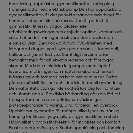
Beskrivning Uppblåsbar gymnastikmatta - mångsidig
träningsmatta med elektrisk pump Den här uppblåsbara
gymnastikmattan är det perfekta träningsunderlaget för
hemma, i studion eller på resan. Den är perfekt för
gymnastik-, fitness-, yoga-, pilates- eller
rehabiliteringsövningar och erbjuder optimal komfort och
säkerhet under träningen tack vare den stabila men
elastiska ytan. Den högkvalitativa PVC-finishen med
integrerad droppstygn i nylon ger en särskilt formstabil,
hållbar och jämnt fast yta. Samtidigt förblir mattan
behagligt mjuk för att skydda lederna och förebygga
skador. Med den elektriska luftpumpen som ingår i
leveransomfattningen kan mattan snabbt och enkelt
blåsas upp och tömmas på bara några minuter. Detta
gör den särskilt flexibel och idealisk för mobil användning.
Den vattentäta ytan gör den också lämplig för inomhus-
och utomhusbruk. Praktiska bärhandtag gör den lätt att
transportera och den medföljande väskan ger
platsbesparande förvaring. Dina fördelar i en överblick
Uppblåsbar gymmatta för många olika typer av träning
Lämplig för fitness, yoga, pilates, gymnastik och rehab
Högkvalitativ drop-stitch-teknik för stabilitet och komfort
Elastisk och ledvänlig yta Snabb uppblåsning och tömning