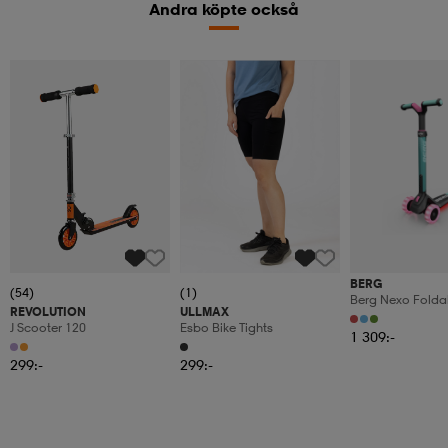
Andra köpte också
BERG
(54)
(1)
Berg Nexo Foldab
REVOLUTION
ULLMAX
Led-Deck
J Scooter 120
Esbo Bike Tights
1 309:-
299:-
299:-