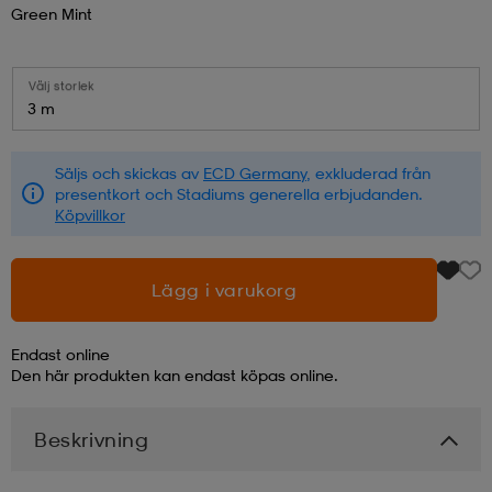
Green Mint
läder
lbehör
r
lbehör
kläder
Välj storlek
3 m
asögon
äder
r
Säljs och skickas av
ECD Germany
, exkluderad från
presentkort och Stadiums generella erbjudanden.
r
s
Köpvillkor
Lägg i varukorg
äder
ård
äder
Endast online
Den här produkten kan endast köpas online.
s
s
Beskrivning
ård
ård