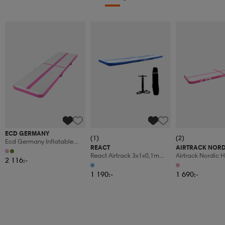
ECD GERMANY
(1)
(2)
Ecd Germany Inflatable
REACT
AIRTRACK NORD
Gymnastics Mat Airtrack
React Airtrack 3x1x0,1m
Airtrack Nordic 
4m, Pink, 10 Cm Thick, Yoga
2 116:-
With Hand Pump
Pink
Mat Gym Mat
1 190:-
1 690:-