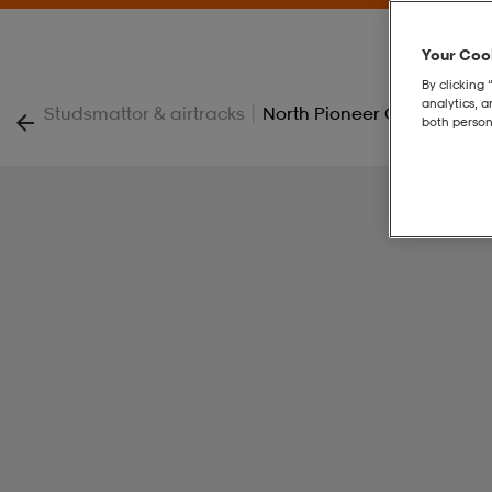
Your Cook
By clicking 
analytics, 
|
Studsmattor & airtracks
North Pioneer Oval 350 + S
both person