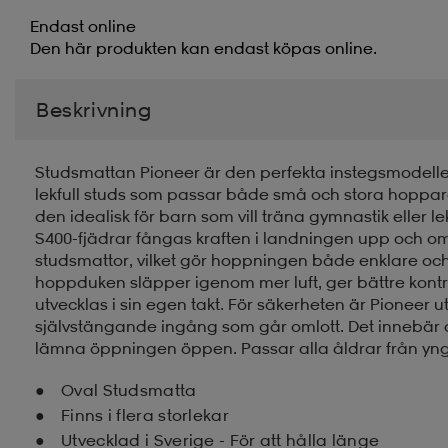
Endast online
Den här produkten kan endast köpas online.
Beskrivning
Studsmattan Pioneer är den perfekta instegsmodellen
lekfull studs som passar både små och stora hoppare
den idealisk för barn som vill träna gymnastik eller l
S400-fjädrar fångas kraften i landningen upp och omv
studsmattor, vilket gör hoppningen både enklare oc
hoppduken släpper igenom mer luft, ger bättre kontro
utvecklas i sin egen takt. För säkerheten är Pioneer
självstängande ingång som går omlott. Det innebär a
lämna öppningen öppen. Passar alla åldrar från yngr
Oval Studsmatta
Finns i flera storlekar
Utvecklad i Sverige - För att hålla länge