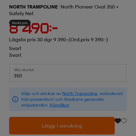
NORTH TRAMPOLINE
North Pioneer Oval 350 +
Safety Net
Sänkt pris
8 490:-
Lägsta pris 30 dgr 9 390:-
(Ord.pris 9 390:-)
Svart
Svart
Välj storlek
350
Säljs och skickas av
North Trampoline
, exkluderad
från presentkort och Stadiums generella
erbjudanden.
Köpvillkor
Lägg i varukorg