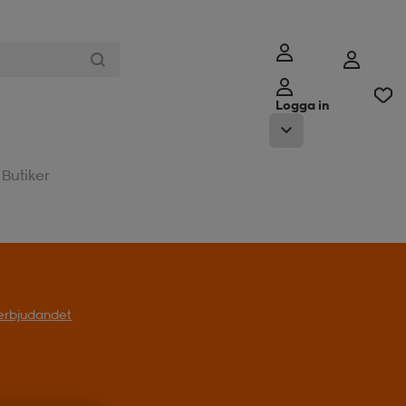
Logga in
Butiker
l erbjudandet