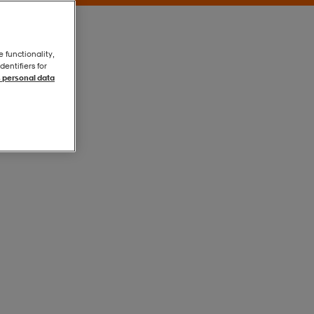
e functionality,
entifiers for
 personal data
Svart
Svart