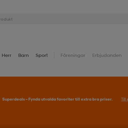
Herr
Barn
Sport
Föreningar
Erbjudanden
Superdeals – Fynda utvalda favoriter till extra bra priser.
Til