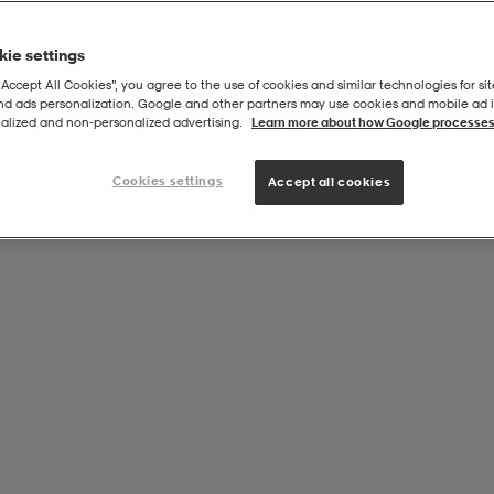
ie settings
“Accept All Cookies”, you agree to the use of cookies and similar technologies for sit
and ads personalization. Google and other partners may use cookies and mobile ad id
afety Net
alized and non‑personalized advertising.
Learn more about how Google processes
Cookies settings
Accept all cookies