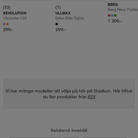
BERG
(53)
(1)
Berg Nexo Foldab
REVOLUTION
ULLMAX
Led-Deck
J Scooter 120
Esbo Bike Tights
1 309:-
299:-
299:-
Vi har många modeller att välja på här på Stadium. Här hittar
du fler produkter från
B2X
Relaterat innehåll