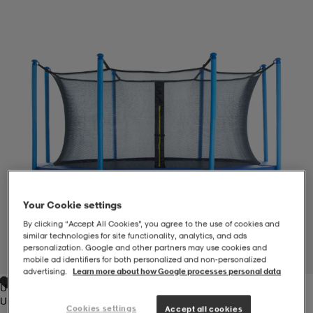
-BH
ngsskor
öjor & skjortor
ngsskor
ingsskor
ar
ingsskor
n
ingsskor
ts & toppar
or
n
kor
kor
öjor & skjortor
usskor
öjor & skjortor
skor
r
skor
n
tskor
Your Cookie settings
By clicking “Accept All Cookies”, you agree to the use of cookies and
similar technologies for site functionality, analytics, and ads
 & klänningar
or
r & pannband
or
 & klänningar
-/Tennisskor
personalization. Google and other partners may use cookies and
1
/
4
mobile ad identifiers for both personalized and non‑personalized
advertising.
Learn more about how Google processes personal data
Unavailable
r
andy-/Handbollsskor
kar & vantar
andy-/Handbollsskor
ller
ler
Unavailable
Cookies settings
Accept all cookies