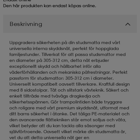
Den här produkten kan endast köpas online.
läder
lbehör
r
lbehör
kläder
Beskrivning
asögon
äder
r
Uppgradera säkerheten på din studsmatta med vårt
universella interna skyddsnät, perfekt för hoppglada
familjestunder. Tillverkat för att passa studsmattor med
en diameter på 305-312 cm, detta nät erbjuder
r
s
exceptionellt skydd och hållbarhet inför alla
väderförhållanden och mekaniska påfrestningar. Perfekt
passform för studsmattor: 305-312 cm i diameter.
Universellt kompatibelt oavsett tillverkare. Kraftfull design
äder
ård
äder
med 8 sidostolpar. Tät och slitstark vävteknik. Säkert och
enkelt tillträde med tvåvägs dragkedja och
säkerhetsspännen. Gör trampolintiden både tryggare
s
s
och roligare med vårt premium skyddsnät, utformat med
ditt barns säkerhet i åtanke. Det tåliga PE-materialet och
den avancerade flättekniken står emot solljus och väta,
vilket betyder att du kan tackla alla säsonger med
ård
ård
självförtroende. Oavsett vilket märke din studsmatta är,
vet du att detta universella nät ger en