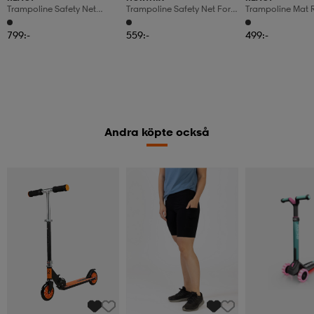
Trampoline Safety Net
Trampoline Safety Net For
Trampoline Mat 
Round React 2,44 - 4,27m -
Garden Trampolines
React 2,44 - 4,2
3,96m
Replacement Net On The
799:-
559:-
499:-
Outside With Zipper And
Buckles
Andra köpte också