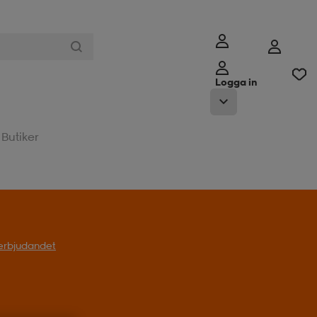
Logga in
Butiker
l erbjudandet