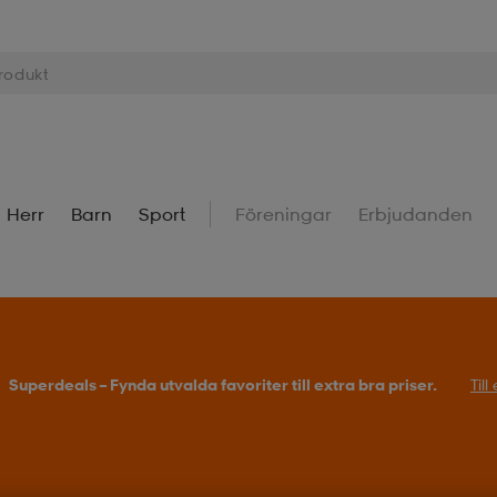
Herr
Barn
Sport
Föreningar
Erbjudanden
Superdeals – Fynda utvalda favoriter till extra bra priser.
Til