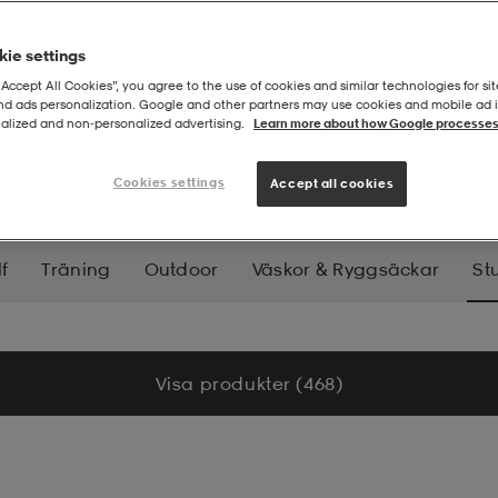
ie settings
“Accept All Cookies”, you agree to the use of cookies and similar technologies for sit
and ads personalization. Google and other partners may use cookies and mobile ad id
alized and non‑personalized advertising.
Learn more about how Google processes
rtracks
Cookies settings
Accept all cookies
f
Träning
Outdoor
Väskor & Ryggsäckar
St
nowboard
Längd
Långfärd
Skridskor
Hock
Visa produkter (468)
nnebandy
Handboll
Basket
Bordtennis
Tenn
Yoga
Jakt
Fiske
Klättring
Pooler & Badlek