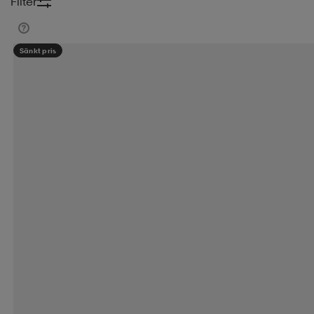
Filter
Swimrun & Triathlon
Segling
Ridsport
K
Sänkt pris
Alla Skor
Nyheter