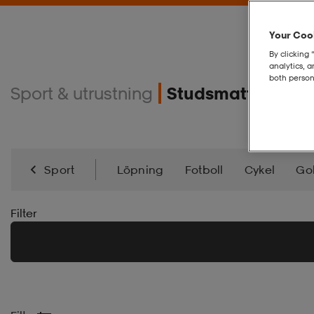
Your Cook
By clicking 
analytics, 
both person
Sport & utrustning
Studsmattor & ai
Sport
Löpning
Fotboll
Cykel
Gol
Inlines
Kickbike
Skateboard
Alpint
S
Filter
Välbefinnande & Återhämtning
Fanshop
I
Squash
Pickleball
Discgolf
Hjälmar