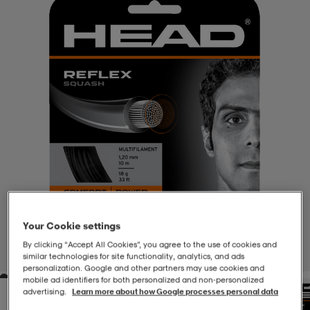
-BH
ngsskor
öjor & skjortor
ngsskor
ingsskor
ar
ingsskor
n
ingsskor
ts & toppar
or
n
kor
kor
öjor & skjortor
usskor
öjor & skjortor
skor
r
skor
n
tskor
Your Cookie settings
 & klänningar
or
r & pannband
or
 & klänningar
-/Tennisskor
By clicking “Accept All Cookies”, you agree to the use of cookies and
1
/
1
similar technologies for site functionality, analytics, and ads
personalization. Google and other partners may use cookies and
mobile ad identifiers for both personalized and non‑personalized
r
andy-/Handbollsskor
kar & vantar
andy-/Handbollsskor
ller
ler
advertising.
Learn more about how Google processes personal data