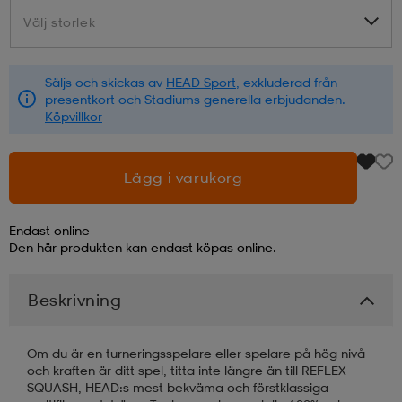
Välj storlek
Välj storlek
läder
lbehör
r
lbehör
kläder
Säljs och skickas av
HEAD Sport
, exkluderad från
presentkort och Stadiums generella erbjudanden.
asögon
äder
r
Köpvillkor
r
s
Lägg i varukorg
Endast online
äder
ård
äder
Den här produkten kan endast köpas online.
Beskrivning
s
s
Om du är en turneringsspelare eller spelare på hög nivå
och kraften är ditt spel, titta inte längre än till REFLEX
ård
ård
SQUASH, HEAD:s mest bekväma och förstklassiga