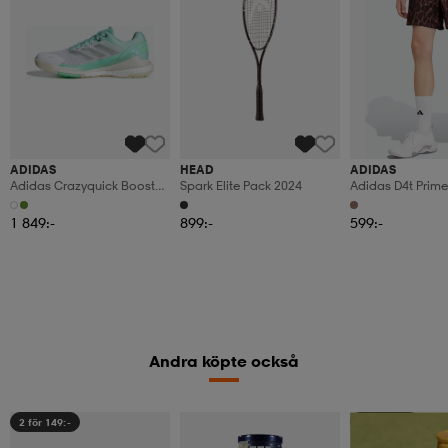
ADIDAS
HEAD
ADIDAS
Adidas Crazyquick Boost
Spark Elite Pack 2024
Adidas D4t Prime
Padelskor
Shorts
1 849:-
899:-
599:-
Andra köpte också
2 för 149:-
3 för 199:-