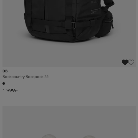
DB
Backcountry Backpack 25l
1 999:-