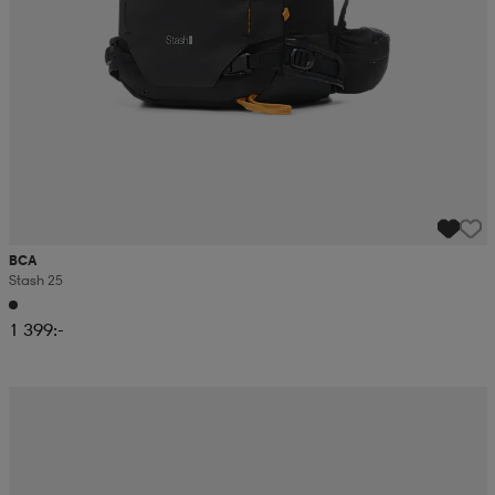
BCA
Stash 25
1 399:-