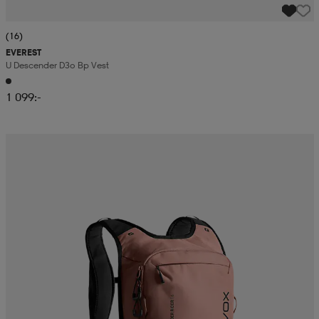
(16)
EVEREST
U Descender D3o Bp Vest
1 099:-