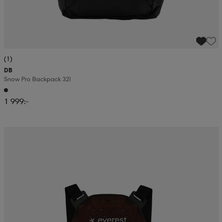
(1)
DB
Snow Pro Backpack 32l
1 999:-