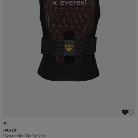
(8)
EVEREST
J Descender D3o Bp Vest