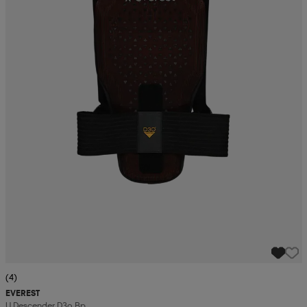
(4)
EVEREST
U Descender D3o Bp