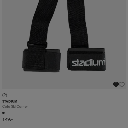
(9)
STADIUM
Cold Ski Carrier
149:-