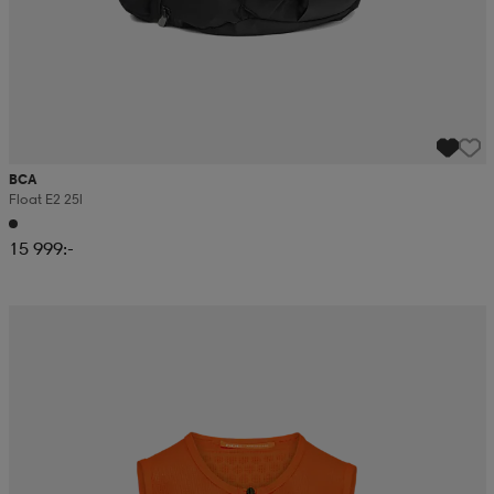
BCA
Float E2 25l
15 999:-