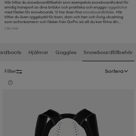
Här hittar du snowboardtillbehör som exempelvis snowboardfodral för
smidig transport av dina brädor och praktiska och snygga
ryggsäckar
-BH
ngsskor
öjor & skjortor
ngsskor
ingsskor
med fästen för snowboards. Vi har även fina
snowboardkläder
. Här
hittar du även ryggskydd för barn, dam och herr och övrig utrustning
som actionkameror och fästen från GoPro så att du kan filma din
snowboardåkning lika smidigt oavsett om du åker park eller pist. Du
Läs mer
hittar även snöskyfflar, vajerlås till snowboards och stomp pads - med
ar
ingsskor
n
ingsskor
ts & toppar
or
andra ord ett riktigt bra utbud av snowboardtillbehör.
ardboots
Hjälmar
Goggles
Snowboardtillbehör
n
kor
kor
öjor & skjortor
usskor
Filter
Sortera
öjor & skjortor
skor
r
skor
n
tskor
 & klänningar
or
r & pannband
or
 & klänningar
-/Tennisskor
r
andy-/Handbollsskor
kar & vantar
andy-/Handbollsskor
ller
ler