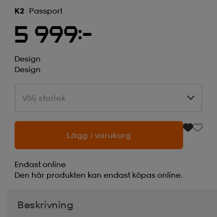
K2
Passport
5 999:-
Design
Design
Välj storlek
Välj storlek
Lägg i varukorg
Endast online
Den här produkten kan endast köpas online.
Beskrivning