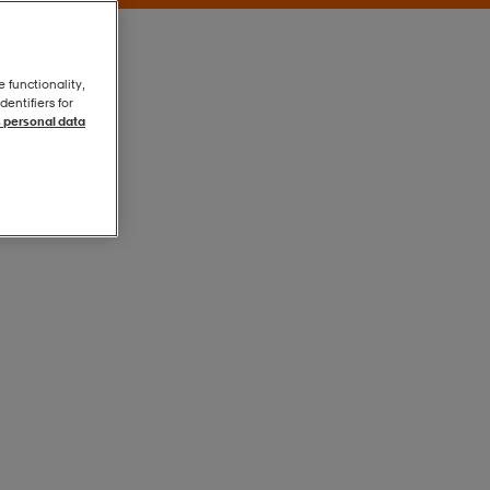
e functionality,
entifiers for
 personal data
Design
Design