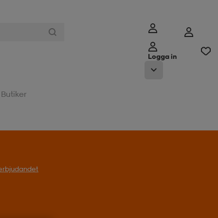
Logga in
Butiker
l erbjudandet