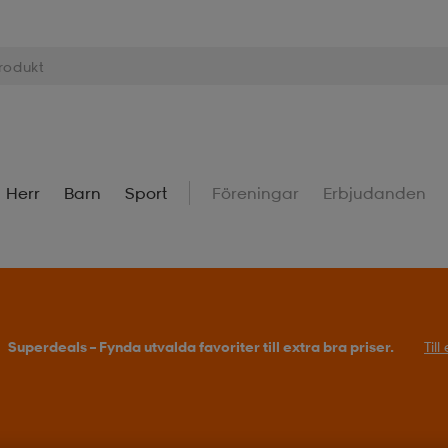
Herr
Barn
Sport
Föreningar
Erbjudanden
Superdeals – Fynda utvalda favoriter till extra bra priser.
Til