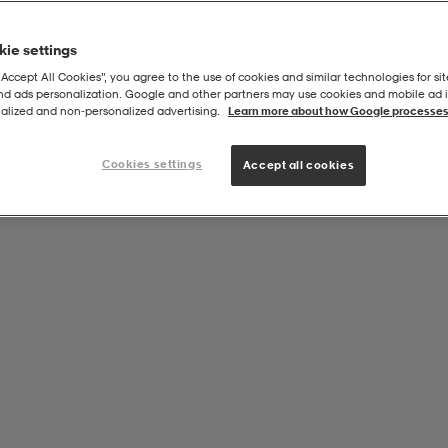
ie settings
“Accept All Cookies”, you agree to the use of cookies and similar technologies for sit
and ads personalization. Google and other partners may use cookies and mobile ad id
alized and non‑personalized advertising.
Learn more about how Google processes
Cookies settings
Accept all cookies