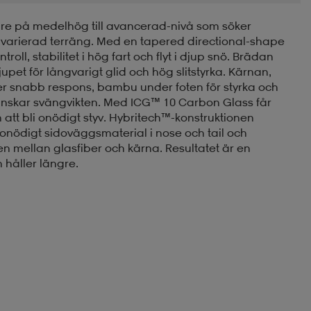
re på medelhög till avancerad-nivå som söker
 varierad terräng. Med en tapered directional-shape
oll, stabilitet i hög fart och flyt i djup snö. Brädan
pet för långvarigt glid och hög slitstyrka. Kärnan,
ger snabb respons, bambu under foten för styrka och
minskar svängvikten. Med ICG™ 10 Carbon Glass får
 att bli onödigt styv. Hybritech™-konstruktionen
 onödigt sidoväggsmaterial i nose och tail och
 mellan glasfiber och kärna. Resultatet är en
håller längre.