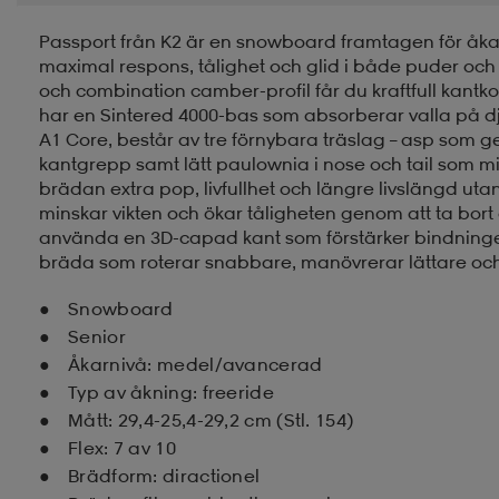
Passport från K2 är en snowboard framtagen för åka
maximal respons, tålighet och glid i både puder och
och combination camber-profil får du kraftfull kantkontr
har en Sintered 4000-bas som absorberar valla på dju
A1 Core, består av tre förnybara träslag – asp som 
kantgrepp samt lätt paulownia i nose och tail som 
brädan extra pop, livfullhet och längre livslängd utan
minskar vikten och ökar tåligheten genom att ta bort
använda en 3D-capad kant som förstärker bindningen
bräda som roterar snabbare, manövrerar lättare och 
Snowboard
Senior
Åkarnivå: medel/avancerad
Typ av åkning: freeride
Mått: 29,4-25,4-29,2 cm (Stl. 154)
Flex: 7 av 10
Brädform: diractionel