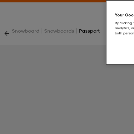
Your Cook
By clicking 
analytics, 
|
|
Snowboard
Snowboards
Passport
both person