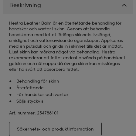
Beskrivning
läder
lbehör
r
lbehör
kläder
Hestra Leather Balm är en återfettande behandling för
handskar och vantar i skinn. Genom att behandla
handskarna med fettet förlängs skinnets livslängd,
asögon
äder
r
smidighet och vattenavvisande egenskaper. Appliceras
med en putsduk och gnids in i skinnet tills det är mättat.
Ljust skinn kan mörkna något vid behandling. Hestra
rekommenderar att fettet endast används på handskar i
r
s
getskinn och nötnappa då övriga skinn kan missfärgas
eller ha svårt att absorbera fettet.
Behandling för skinn
äder
ård
äder
Återfettande
För handskar och vantar
Säljs styckvis
s
s
Art. nummer: 254786101
ård
ård
Säkerhets- och produktinformation