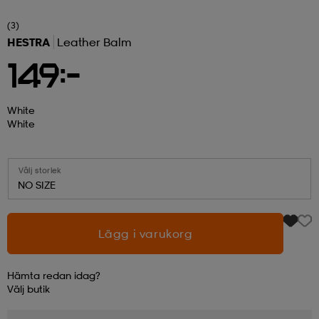
(3)
r & pannband
tskor
läder
tskor
r
ngsskor
HESTRA
Leather Balm
149:-
kar & vantar
skor
ukar
skor
kar & vantar
kor
White
White
ukar
sskor
ställ
sskor
ukar
lbehör
Välj storlek
NO SIZE
ställ
stövlar
por
stövlar
ställ
er
Lägg i varukorg
por
ler
kläder
ler
läder
Hämta redan idag?
Välj
butik
kläder
ngskor
asögon
ngskor
por