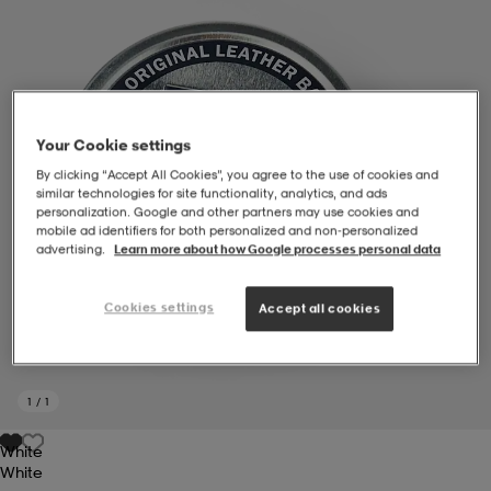
-BH
ngsskor
öjor & skjortor
ngsskor
ingsskor
ar
ingsskor
n
ingsskor
ts & toppar
or
Your Cookie settings
By clicking “Accept All Cookies”, you agree to the use of cookies and
similar technologies for site functionality, analytics, and ads
n
kor
kor
öjor & skjortor
usskor
personalization. Google and other partners may use cookies and
mobile ad identifiers for both personalized and non‑personalized
advertising.
Learn more about how Google processes personal data
öjor & skjortor
skor
r
skor
n
tskor
Cookies settings
Accept all cookies
 & klänningar
or
r & pannband
or
 & klänningar
-/Tennisskor
1
/
1
White
r
andy-/Handbollsskor
kar & vantar
andy-/Handbollsskor
ller
ler
White