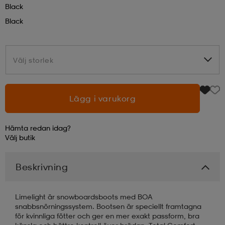
Black
Black
läder
lbehör
r
lbehör
kläder
asögon
äder
r
Välj storlek
Välj storlek
r
s
Lägg i varukorg
Hämta redan idag?
äder
ård
äder
Välj
butik
Beskrivning
s
s
Limelight är snowboardsboots med BOA
snabbsnörningssystem. Bootsen är speciellt framtagna
ård
ård
för kvinnliga fötter och ger en mer exakt passform, bra