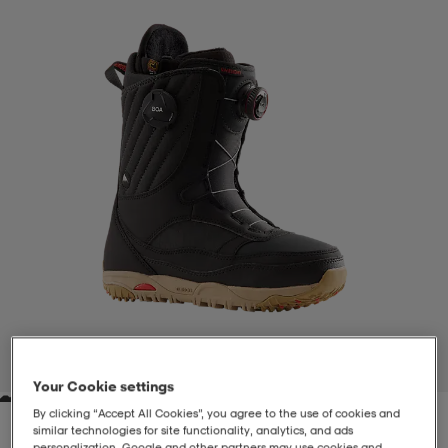
-BH
ngsskor
öjor & skjortor
ngsskor
ingsskor
ar
ingsskor
n
ingsskor
ts & toppar
or
n
kor
kor
öjor & skjortor
usskor
öjor & skjortor
skor
r
skor
n
tskor
 & klänningar
or
r & pannband
or
 & klänningar
-/Tennisskor
1
/
5
Your Cookie settings
r
andy-/Handbollsskor
kar & vantar
andy-/Handbollsskor
ller
ler
By clicking “Accept All Cookies”, you agree to the use of cookies and
similar technologies for site functionality, analytics, and ads
personalization. Google and other partners may use cookies and