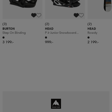
(3)
(2)
(2)
BURTON
HEAD
HEAD
Step On Binding
P Jr Junior Snowboard
Rowdy
Binding
3 199:-
999:-
2 199:-