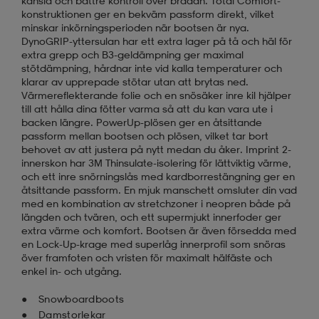
känsla och bättre kontroll över brädan. Total Comfort-
konstruktionen ger en bekväm passform direkt, vilket
minskar inkörningsperioden när bootsen är nya.
DynoGRIP-yttersulan har ett extra lager på tå och häl för
extra grepp och B3-geldämpning ger maximal
stötdämpning, hårdnar inte vid kalla temperaturer och
klarar av upprepade stötar utan att brytas ned.
Värmereflekterande folie och en snösäker inre kil hjälper
till att hålla dina fötter varma så att du kan vara ute i
backen längre. PowerUp-plösen ger en åtsittande
passform mellan bootsen och plösen, vilket tar bort
behovet av att justera på nytt medan du åker. Imprint 2-
innerskon har 3M Thinsulate-isolering för lättviktig värme,
och ett inre snörningslås med kardborrestängning ger en
åtsittande passform. En mjuk manschett omsluter din vad
med en kombination av stretchzoner i neopren både på
längden och tvären, och ett supermjukt innerfoder ger
extra värme och komfort. Bootsen är även försedda med
en Lock-Up-krage med superlåg innerprofil som snöras
över framfoten och vristen för maximalt hälfäste och
enkel in- och utgång.
Snowboardboots
Damstorlekar