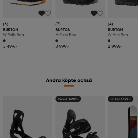
(6)
(7)
(4)
BURTON
BURTON
BURTON
W Felix Boa
M Ruler Boa
W Mint Boa
3 499:-
3 999:-
2 999:-
Andra köpte också
Paket 1699:-
Paket 1699:-