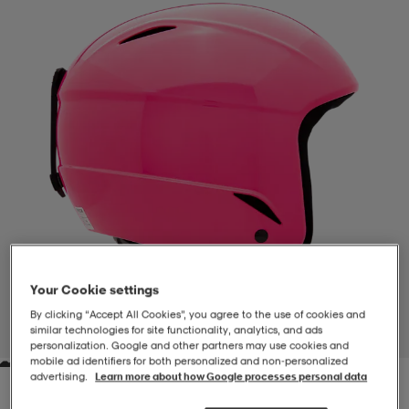
-BH
ngsskor
öjor & skjortor
ngsskor
ingsskor
ar
ingsskor
n
ingsskor
ts & toppar
or
n
kor
kor
öjor & skjortor
usskor
öjor & skjortor
skor
r
skor
n
tskor
Your Cookie settings
 & klänningar
or
r & pannband
or
 & klänningar
-/Tennisskor
By clicking “Accept All Cookies”, you agree to the use of cookies and
similar technologies for site functionality, analytics, and ads
1
/
3
personalization. Google and other partners may use cookies and
mobile ad identifiers for both personalized and non‑personalized
advertising.
Learn more about how Google processes personal data
r
andy-/Handbollsskor
kar & vantar
andy-/Handbollsskor
ller
ler