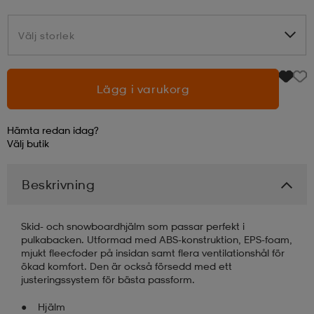
läder
lbehör
r
lbehör
kläder
Välj storlek
Välj storlek
asögon
äder
r
Lägg i varukorg
Hämta redan idag?
r
s
Välj
butik
Beskrivning
äder
ård
äder
Skid- och snowboardhjälm som passar perfekt i
pulkabacken. Utformad med ABS-konstruktion, EPS-foam,
s
s
mjukt fleecfoder på insidan samt flera ventilationshål för
ökad komfort. Den är också försedd med ett
justeringssystem för bästa passform.
ård
ård
Hjälm