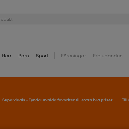
Herr
Barn
Sport
Föreningar
Erbjudanden
Superdeals – Fynda utvalda favoriter till extra bra priser.
Til