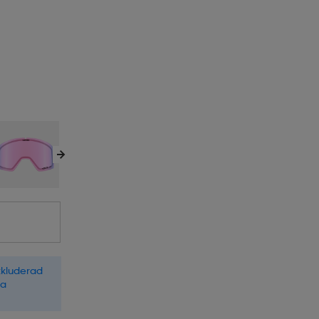
xkluderad
la