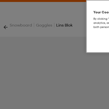
Your Cook
By clicking 
analytics, 
|
|
Snowboard
Goggles
Lins Blok
both person