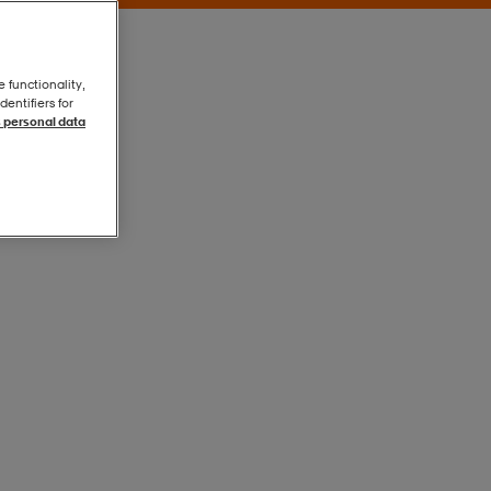
e functionality,
entifiers for
 personal data