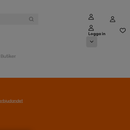
Logga in
Butiker
l erbjudandet