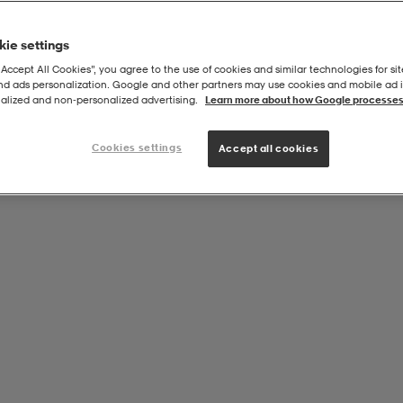
ie settings
“Accept All Cookies”, you agree to the use of cookies and similar technologies for sit
and ads personalization. Google and other partners may use cookies and mobile ad id
alized and non‑personalized advertising.
Learn more about how Google processes
Cookies settings
Accept all cookies