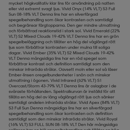
mycket högkvalitativ klar lins för användning på natten
eller vid extremt svagt ljus. Vivid Onyx (14% VLT) S3 Full
Sun 08-18% VLT Denna lins har en silverfärgad
spegelbehandling som ökar kontrasten och samtidigt
och begränsar färgtopparna. Den ger mindre utmattning
och förbättrad reaktionstid i stark sol. Vivid Emerald (22%
VLT) S2 Mixed Clouds 19-42% VLT Denna lins har en grön
spegelbeläggning och tillåter en hög del våglängd rött
ljus som förbättrar kontrasten under mulna till soliga
dagar. Vivid Ember (35% VLT) S2 Mixed Clouds 19-42%
VLT Denna mångsidiga lins har en röd spegel som
förbättrar kontrast och definition samtidigt som den
minskar infraröda strålar. Oavsett moln eller sol så läser
Ember-linsen oregelbundenheter i snön och minskar
utmattning i ögonen. Vivid Infrared (62% VLT) S1
Overcast/Storm 43-79% VLT Denna lins är oslagbar i de
svåraste förhållanden. Spektralkurvan är inställd för att
tillåta en hög del av lång våglängd rött ljus och sänker
samtidigt andelen infraröda strålar. Vivid Apex (84% VLT)
S3 Full Sun Denna mångsidiga lins har en silverfärgad
spegelbehandling som ökar kontrasten och definition
samtidigt som den minskar infraröda strålar. Vivid Royal
(16% VLT) S3 FULL SUN 08-18% VLT Den här mångsidiga
sollinsen har en blå spegelbehandling och tillåter en hög