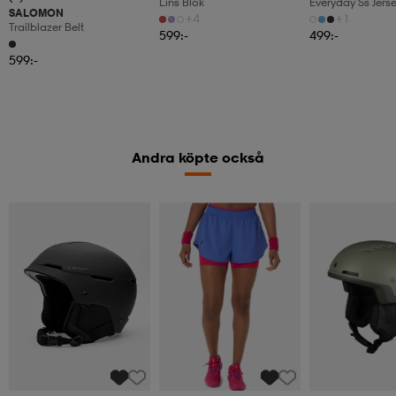
Lins Blok
Everyday Ss Jers
SALOMON
+4
+1
Trailblazer Belt
599:-
499:-
599:-
Andra köpte också