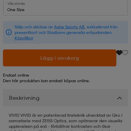
Välj storlek
One Size
läder
lbehör
r
lbehör
kläder
Säljs och skickas av
Ashe Sports AB
, exkluderad från
presentkort och Stadiums generella erbjudanden.
asögon
äder
r
Köpvillkor
r
s
Lägg i varukorg
Endast online
äder
ård
äder
Den här produkten kan endast köpas online.
Beskrivning
s
s
VIVID VIVID är en patenterad linsteknik utvecklad av Giro i
samarbete med ZEISS Optics, som optimerar den visuella
ård
ård
upplevelsen på snö - förbättrar kontrasten och ökar