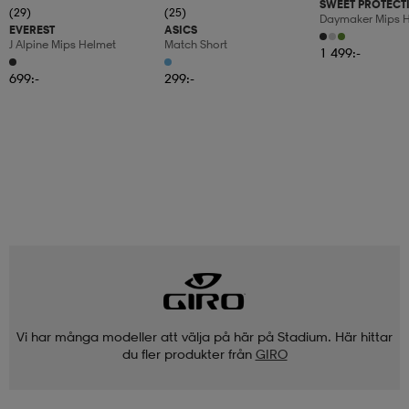
SWEET PROTECT
(29)
(25)
Daymaker Mips 
EVEREST
ASICS
J Alpine Mips Helmet
Match Short
1 499:-
699:-
299:-
Vi har många modeller att välja på här på Stadium. Här hittar
du fler produkter från
GIRO