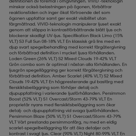
definitionen av föremål i omgivningen. VIVID -teknologin
minskar också belastningen på ögonen, förbättrar
reaktionstiden och inger ökat förtroende det som
ögonen uppfattar samt ger exakt visibilitet utan
färgmättnad. VIVID-teknologin manipulerar ljuset exakt
genom att släppa in kontrastförbättrande blått ljus och
blockerar skadligt UV-ljus. Specifikation Black Limo (15%
VLT) S3 Full Sun 08-18% VLT En klassisk grå lins med en
djup svart spegelbehandling med korrekt färgåtergivning
och förbättrad definition i mycket ljusa förhållanden.
Loden Green (26% VLT) S2 Mixed Clouds 19-42% VLT
Grön combo som är optimal i nästan alla förhållanden. En
ljusgrön spegelläggning ger korrekt färgåtergivning och
förbättrad definition. Amber Scarlet (40% VLT) S2 Mixed
Clouds 19-42% VLT En högpresterande gul basfärg med
flerskiktsbeläggning som förhöjer detalj och
djupuppfattning i varierande ljusförhållanden. Persimmon
Boost (52% VLT) S1 Overcast/Storm 43-79% VLT En
proprietär nyans med flerskiktsbeläggning som ökar
detalj- och djupuppfattning vid svaga ljusförhållanden.
Persimmon Blaze (50% VLT) S1 Overcast/Storm 43-79%
VLT Vårt prestanda persimmonfärg, nu med en eldig
scarlet-spegelbeläggning för att öka detaljer och
kontrast i svagt ljus. Clear (90% VLT) Night 80-99% VLT En