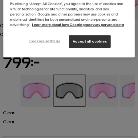
By clicking “Accept All Cookies”, you agree to the use of cookies and
similar technologies for site functionality, analytics, and ads
r & pannband
tskor
läder
tskor
r
ngsskor
personalization. Google and other partners may use cookies and
mobile ad identifiers for both personalized and non‑personalized
advertising.
Learn more about how Google processes personal data
Clear
Clear
kar & vantar
skor
ukar
skor
kar & vantar
kor
Cookies settings
Accept all cookies
GIRO
Blok Replacement Lens
799:-
ukar
sskor
ställ
sskor
ukar
lbehör
ställ
stövlar
por
stövlar
ställ
er
por
ler
kläder
ler
läder
Clear
Clear
kläder
ngskor
asögon
ngskor
por