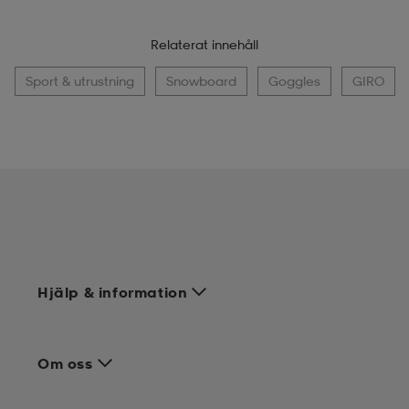
Relaterat innehåll
Sport & utrustning
Snowboard
Goggles
GIRO
Hjälp & information
Om oss