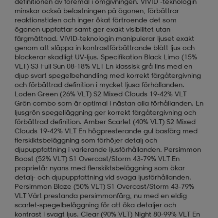
definitionen av föremål i omgivningen. VIVID -teknologin
minskar också belastningen på ögonen, förbättrar
reaktionstiden och inger ökat förtroende det som
ögonen uppfattar samt ger exakt visibilitet utan
färgmättnad. VIVID-teknologin manipulerar ljuset exakt
genom att släppa in kontrastförbättrande blått ljus och
blockerar skadligt UV-ljus. Specifikation Black Limo (15%
VLT) S3 Full Sun 08-18% VLT En klassisk grå lins med en
djup svart spegelbehandling med korrekt färgåtergivning
och förbättrad definition i mycket ljusa förhållanden.
Loden Green (26% VLT) S2 Mixed Clouds 19-42% VLT
Grön combo som är optimal i nästan alla förhållanden. En
ljusgrön spegelläggning ger korrekt färgåtergivning och
förbättrad definition. Amber Scarlet (40% VLT) S2 Mixed
Clouds 19-42% VLT En högpresterande gul basfärg med
flerskiktsbeläggning som förhöjer detalj och
djupuppfattning i varierande ljusförhållanden. Persimmon
Boost (52% VLT) S1 Overcast/Storm 43-79% VLT En
proprietär nyans med flerskiktsbeläggning som ökar
detalj- och djupuppfattning vid svaga ljusförhållanden.
Persimmon Blaze (50% VLT) S1 Overcast/Storm 43-79%
VLT Vårt prestanda persimmonfärg, nu med en eldig
scarlet-spegelbeläggning för att öka detaljer och
kontrast i svagt ljus. Clear (90% VLT) Night 80-99% VLT En