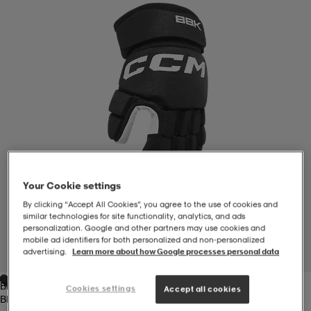
-BH
ngsskor
öjor & skjortor
ngsskor
ingsskor
ar
ingsskor
n
ingsskor
ts & toppar
or
n
kor
kor
öjor & skjortor
usskor
öjor & skjortor
skor
r
skor
n
tskor
Your Cookie settings
By clicking “Accept All Cookies”, you agree to the use of cookies and
similar technologies for site functionality, analytics, and ads
personalization. Google and other partners may use cookies and
 & klänningar
or
r & pannband
or
 & klänningar
-/Tennisskor
mobile ad identifiers for both personalized and non‑personalized
advertising.
Learn more about how Google processes personal data
1
/
1
Black
r
andy-/Handbollsskor
kar & vantar
andy-/Handbollsskor
ller
ler
Cookies settings
Accept all cookies
Black