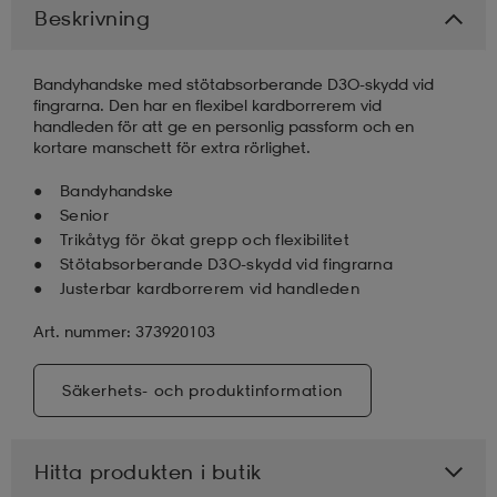
Beskrivning
läder
lbehör
r
lbehör
kläder
Bandyhandske med stötabsorberande D3O-skydd vid
fingrarna. Den har en flexibel kardborrerem vid
handleden för att ge en personlig passform och en
asögon
äder
r
kortare manschett för extra rörlighet.
Bandyhandske
Senior
r
s
Trikåtyg för ökat grepp och flexibilitet
Stötabsorberande D3O-skydd vid fingrarna
Justerbar kardborrerem vid handleden
äder
ård
äder
Art. nummer: 373920103
s
s
Säkerhets- och produktinformation
ård
ård
Hitta produkten i butik