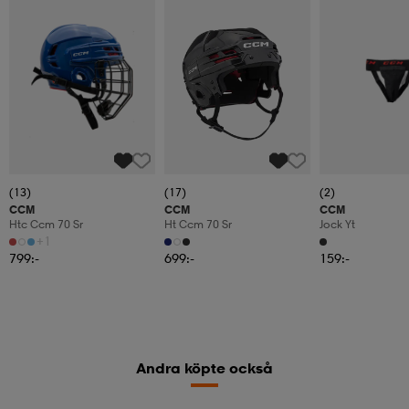
(13)
(17)
(2)
CCM
CCM
CCM
Htc Ccm 70 Sr
Ht Ccm 70 Sr
Jock Yt
+1
799:-
699:-
159:-
Andra köpte också