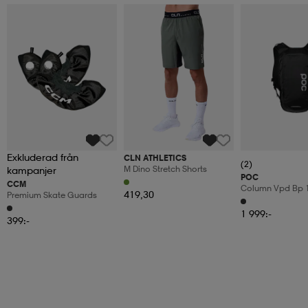
Exkluderad från
CLN ATHLETICS
(2)
M Dino Stretch Shorts
kampanjer
POC
CCM
Column Vpd Bp 1
419,30
Premium Skate Guards
1 999:-
399:-