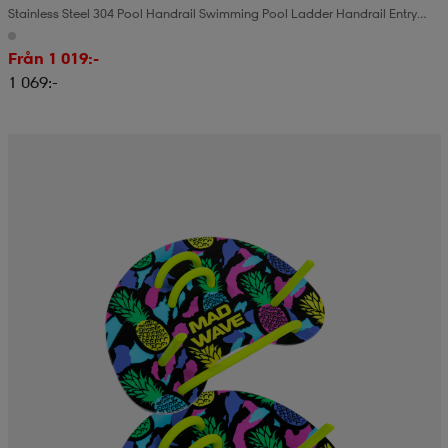
Stainless Steel 304 Pool Handrail Swimming Pool Ladder Handrail Entry
Ladder With Base Plate
Från 1 019:-
1 069:-