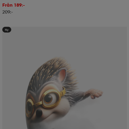
Från 189:-
209:-
Ny