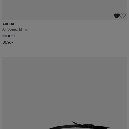
ARENA
Air Speed Mirror
+1
369:-