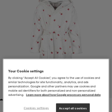
-BH
ngsskor
öjor & skjortor
ngsskor
ingsskor
ar
ingsskor
n
ingsskor
ts & toppar
or
n
kor
kor
öjor & skjortor
usskor
öjor & skjortor
skor
r
skor
n
tskor
Your Cookie settings
By clicking “Accept All Cookies”, you agree to the use of cookies and
similar technologies for site functionality, analytics, and ads
 & klänningar
or
r & pannband
or
 & klänningar
-/Tennisskor
personalization. Google and other partners may use cookies and
mobile ad identifiers for both personalized and non‑personalized
1
/
4
advertising.
Learn more about how Google processes personal data
r
andy-/Handbollsskor
kar & vantar
andy-/Handbollsskor
ller
ler
Cookies settings
Accept all cookies