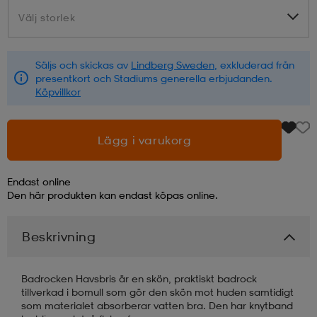
Välj storlek
Välj storlek
läder
lbehör
r
lbehör
kläder
Säljs och skickas av
Lindberg Sweden
, exkluderad från
presentkort och Stadiums generella erbjudanden.
asögon
äder
r
Köpvillkor
r
s
Lägg i varukorg
Endast online
äder
ård
äder
Den här produkten kan endast köpas online.
Beskrivning
s
s
Badrocken Havsbris är en skön, praktiskt badrock
tillverkad i bomull som gör den skön mot huden samtidigt
ård
ård
som materialet absorberar vatten bra. Den har knytband