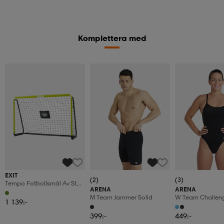
Komplettera med
EXIT
(2)
(3)
Tempo Fotbollsmål Av Stål
ARENA
ARENA
180x120cm - Grönt/svart
M Team Jammer Solid
W Team Challeng
1 139:-
399:-
449:-