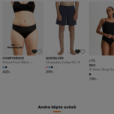
COMFYDENCE
QUIKSILVER
(10)
Period Proof Bikini -
J Everyday Volley Yth 14
SOC
Sunshine- W
+1
W Swim Strap Sui
420:-
299:-
199:-
Andra köpte också