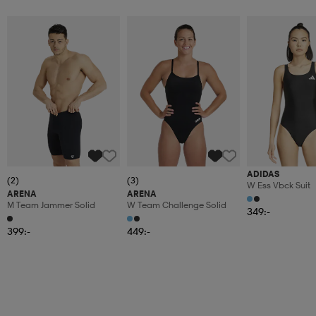
ADIDAS
(2)
(3)
W Ess Vbck Suit
ARENA
ARENA
M Team Jammer Solid
W Team Challenge Solid
349:-
399:-
449:-