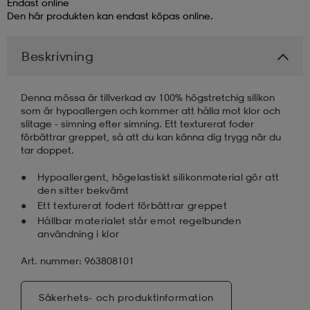
Endast online
Den här produkten kan endast köpas online.
läder
lbehör
r
lbehör
kläder
Beskrivning
asögon
äder
r
Denna mössa är tillverkad av 100% högstretchig silikon
som är hypoallergen och kommer att hålla mot klor och
slitage - simning efter simning. Ett texturerat foder
r
s
förbättrar greppet, så att du kan känna dig trygg när du
tar doppet.
Hypoallergent, högelastiskt silikonmaterial gör att
äder
ård
äder
den sitter bekvämt
Ett texturerat fodert förbättrar greppet
Hållbar materialet står emot regelbunden
användning i klor
s
s
Art. nummer: 963808101
ård
ård
Säkerhets- och produktinformation