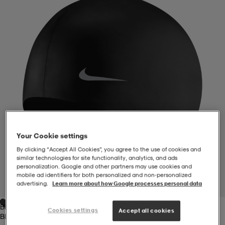
-BH
ngsskor
öjor & skjortor
ngsskor
ingsskor
ar
ingsskor
n
ingsskor
ts & toppar
or
n
kor
kor
öjor & skjortor
usskor
öjor & skjortor
skor
r
skor
n
tskor
Your Cookie settings
By clicking “Accept All Cookies”, you agree to the use of cookies and
similar technologies for site functionality, analytics, and ads
personalization. Google and other partners may use cookies and
 & klänningar
or
r & pannband
or
 & klänningar
-/Tennisskor
mobile ad identifiers for both personalized and non‑personalized
advertising.
Learn more about how Google processes personal data
1
/
2
Black
r
andy-/Handbollsskor
kar & vantar
andy-/Handbollsskor
ller
ler
Cookies settings
Accept all cookies
Black